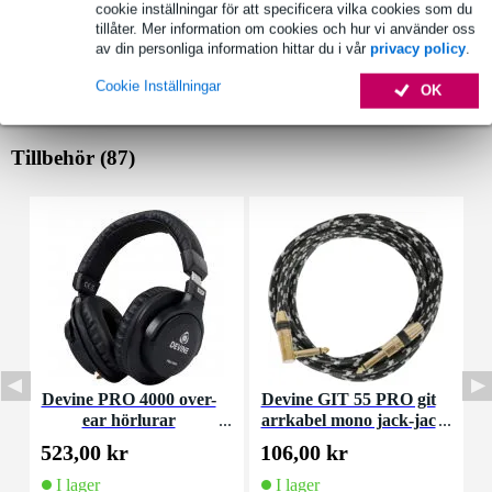
cookie inställningar för att specificera vilka cookies som du
tillåter. Mer information om cookies och hur vi använder oss
av din personliga information hittar du i vår
privacy policy
.
Cookie Inställningar
OK
Tillbehör (87)
Devine PRO 4000 over-
Devine GIT 55 PRO git
ear hörlurar
arrkabel mono jack-jac
C
k vinklat 5.5 meter
523,00 kr
106,00 kr
5
I lager
I lager