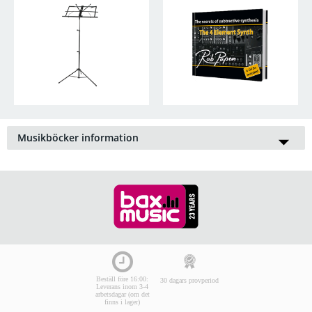
Musikböcker information
Oavsett om du tar musiklektioner eller inte, musikböcker är
alltid roligt. Vill du lära dig läsa noter, så har vi många bra
böcker om ämnet, men även böcker som riktar sig mot
specifika
musikinstrument
. Tänk läroböcker till trumpet,
saxofon, klarinett,
keyboard
, fiol, munspel och till och med
cajón och ukelele. Många gånger blir speltekniken ordentligt
förklarad. Är du bra på noter, så kan du välja klassiska
notböcker till
piano
och dragspel eller musikböcker till
gitarr
.
Vi har även allmänna läroböcker för, t.ex både grundskola och
musikskola.
Beställ före 16:00:
30 dagars provperiod
Leverans inom 3-4
arbetsdagar (om det
finns i lager)