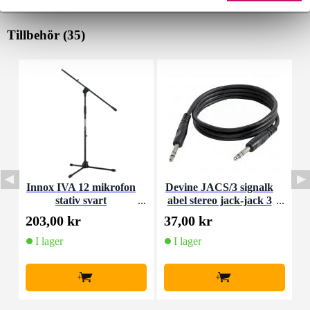
Tillbehör (35)
Innox IVA 12 mikrofon
Devine JACS/3 signalk
D
stativ svart
abel stereo jack-jack 3
-
meter
203,00 kr
37,00 kr
1
I lager
I lager
+
+