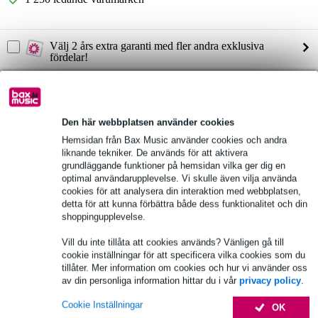
Välj 2 års extra garanti med fler andra exklusiva
fördelar!
504,50 kr engångsbetalning
Produktinformation
Den här webbplatsen använder cookies
Walrus Audio DFX-1 multieffekt för trummisar
Hemsidan från Bax Music använder cookies och andra
liknande tekniker. De används för att aktivera
designad i samarbete med Aaron Sterling
grundläggande funktioner på hemsidan vilka ger dig en
3 effekter: kompression, reverb, delay
optimal användarupplevelse. Vi skulle även vilja använda
kompression: VCA Comp, baserad på API 2500 FET Comp,
cookies för att analysera din interaktion med webbplatsen,
baserad på FET 1176 funktioner: tröskel, attack, release, VCA-
detta för att kunna förbättra både dess funktionalitet och din
eller FET-omkopplare
shoppingupplevelse.
Reverb: fjäderverb, för reflekterande karaktärsreverb Plate-verb,
för mjukt, varmt studioreverb funktioner: reverb mix, decay, tone,
Vill du inte tillåta att cookies används? Vänligen gå till
plate eller spring switch
cookie inställningar för att specificera vilka cookies som du
delay: modern, för ett klart och exakt digitalt ljud vintage, för
tillåter. Mer information om cookies och hur vi använder oss
varmt analogt delay med tejpkaraktär funktioner: delay-mix,
av din personliga information hittar du i vår
privacy policy
.
feedback, tid, modern eller vintage-omkopplare
Cookie Inställningar
OK
Fullständiga specifikationer