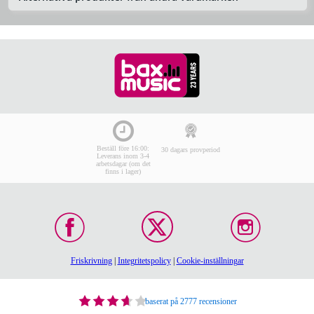
Beställ före 16:00:
30 dagars provperiod
Leverans inom 3-4
arbetsdagar (om det
finns i lager)
Friskrivning
|
Integritetspolicy
|
Cookie-inställningar
baserat på 2777 recensioner