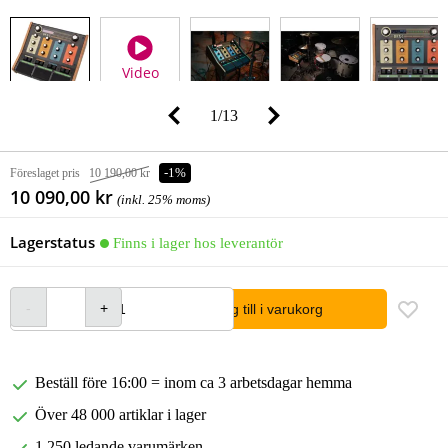
Video
1
/
13
Föreslaget pris
10 190,00 kr
-1%
10 090,00 kr
(inkl. 25% moms)
Lagerstatus
Finns i lager hos leverantör
lägg till i varukorg
Beställ före 16:00 = inom ca 3 arbetsdagar hemma
Över 48 000 artiklar i lager
1 250 ledande varumärken