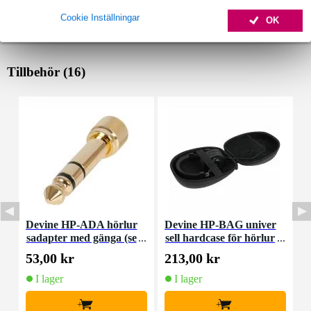
Cookie Inställningar
OK
Tillbehör (16)
Devine HP-ADA hörlur
Devine HP-BAG univer
D
sadapter med gänga (se
sell hardcase för hörlur
t med 2)
ar
53,00 kr
213,00 kr
9
I lager
I lager
+
+