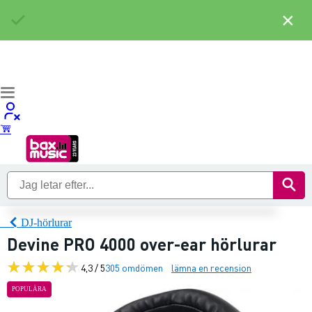
×
DJ-hörlurar
Devine PRO 4000 over-ear hörlurar
4,3 / 5
305 omdömen
lämna en recension
POPULÄRA