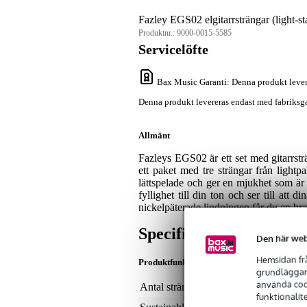
Fazley EGS02 elgitarrsträngar (light-s
Produktnr.:
9000-0015-5585
Servicelöfte
Bax Music Garanti
: Denna produkt lever
Denna produkt levereras endast med fabriksga
Allmänt
Fazleys EGS02 är ett set med gitarrstr
ett paket med tre strängar från lightp
lättspelade och ger en mjukhet som är
fyllighet till din ton och ser till att
nickelpäterade lindningen får du en br
Specifikationer
Den här web
Hemsidan frå
Produktfunktioner
grundläggand
använda cook
Antal strängar
6
funktionalit