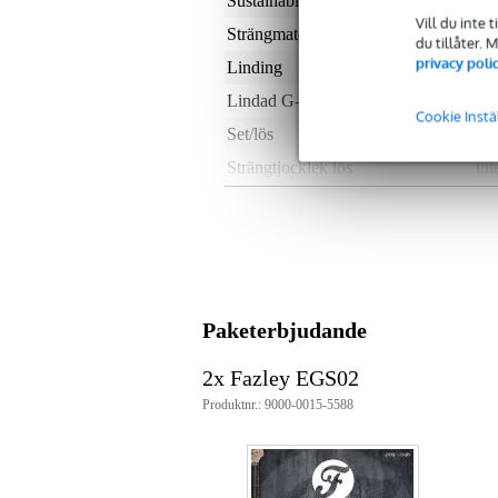
Sustainable product
not
Vill du inte 
Strängmaterial
stå
du tillåter.
privacy poli
Linding
ro
Lindad G-sträng
nej
Cookie Instä
Set/lös
1 s
Strängtjocklek lös
int
Strängtjocklek set
.00
Tonart lös sträng
ej 
Med coating
nej
Vikt och mått inkluderar förpackning
Paketerbjudande
Vikt
10
(inkl. förpackning)
2x Fazley EGS02
Mått
11,
(inkl. förpackning)
Produktnr.: 9000-0015-5588
Produktspecifikationer
strängset för elgitarr
light (höga strängar)/standard (lå