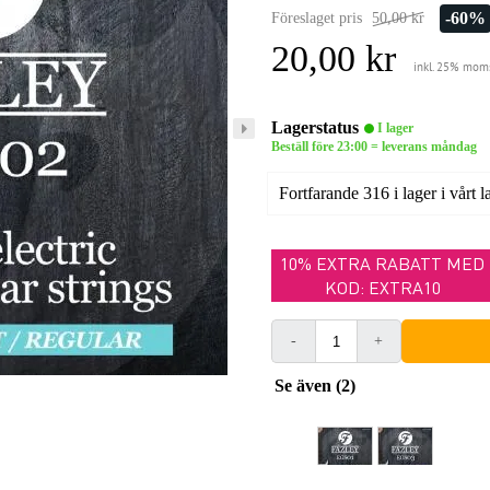
-60%
Föreslaget pris
50,00 kr
20,00 kr
inkl. 25% mom
Lagerstatus
I lager
Beställ före 23:00 = leverans måndag
Fortfarande 316 i lager i vårt l
10% EXTRA RABATT MED
KOD: EXTRA10
-
+
Se även (2)