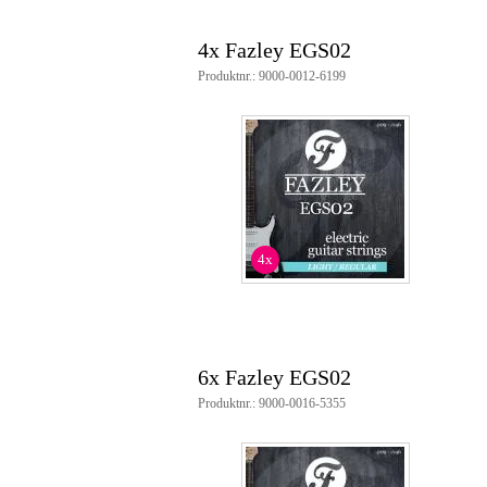
4x Fazley EGS02
Produktnr.: 9000-0012-6199
4x
6x Fazley EGS02
Produktnr.: 9000-0016-5355