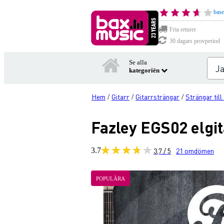
base
Fria returer
30 dagars provperiod
Se alla
kategoriën
Hem
Gitarr
Gitarrsträngar
Strängar till 
/
/
/
Fazley EGS02 elgit
3.7
3,7 / 5
21
omdömen
POPULÄRA