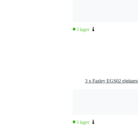
I lager
äterad ståltrådslindning
3 x Fazley EGS02 elgitarrst
I lager