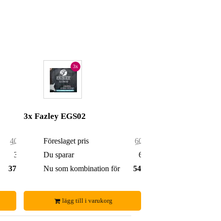
3x
3x Fazley EGS02
40,00 kr
Föreslaget pris
60,00 kr
3,00 kr
Du sparar
6,00 kr
37,00 kr
Nu som kombination för
54,00 kr
lägg till i varukorg