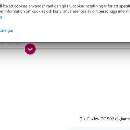
 specified
tillåta att cookies används? Vänligen gå till cookie inställningar för att speci
l, nickelpläterat
 Mer information om cookies och hur vi använder oss av din personliga informat
cy
.
undwound
llningar
et
e tillämpligt
9 - .046
tillämpbart
0 gr
5 x 11,0 x 2,0 cm
2 x Fazley EGS02 elgitarrst
ga strängar)