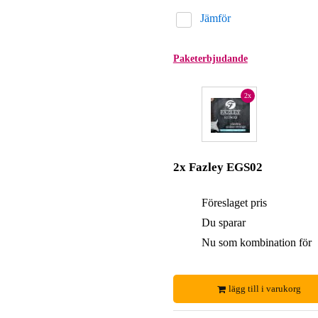
Jämför
Paketerbjudande
2x
2x Fazley EGS02
Föreslaget pris
Du sparar
Nu som kombination för
lägg till i varukorg