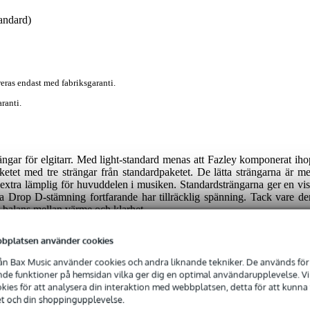
tandard)
eras endast med fabriksgaranti.
ranti.
ängar för elgitarr. Med light-standard menas att Fazley komponerat iho
aketet med tre strängar från standardpaketet. De lätta strängarna är me
 extra lämplig för huvuddelen i musiken. Standardsträngarna ger en vis
 dina Drop D-stämning fortfarande har tillräcklig spänning. Tack vare de
a balans mellan värme och klarhet.
bplatsen använder cookies
n Bax Music använder cookies och andra liknande tekniker. De används för 
e funktioner på hemsidan vilka ger dig en optimal användarupplevelse. Vi s
ies för att analysera din interaktion med webbplatsen, detta för att kunna
et och din shoppingupplevelse.