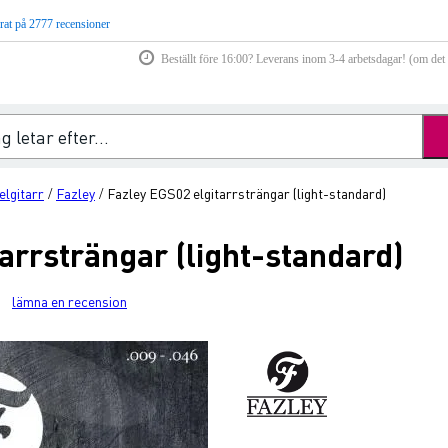
rat på 2777 recensioner
Beställt före 16:00? Leverans inom 3-4 arbetsdagar! (om det f
elgitarr
Fazley
Fazley EGS02 elgitarrsträngar (light-standard)
/
/
arrsträngar (light-standard)
lämna en recension