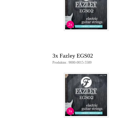
sträng gauges:
.009 (E)
.011 (B)
.016 G)
2x
.026 (D)
.036 (A)
.046 (E)
material:
3 stålsträngar
3 stålsträngar med nickelpl
3x Fazley EGS02
roundwound/oslipade
Produktnr.: 9000-0015-5589
3x