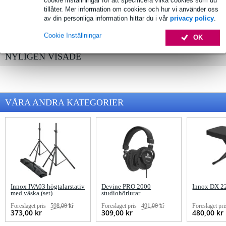
cookie inställningar för att specificera vilka cookies som du
tillåter. Mer information om cookies och hur vi använder oss
Flightcases & Bags
av din personliga information hittar du i vår
privacy policy
.
Multimedia & Electronics
Cookie Inställningar
OK
NYLIGEN VISADE
VÅRA ANDRA KATEGORIER
Innox IVA03 högtalarstativ
Devine PRO 2000
Innox DX 22
med väska (set)
studiohörlurar
Föreslaget pris
598,00 kr
Föreslaget pris
491,00 kr
Föreslaget pri
373,00 kr
309,00 kr
480,00 kr