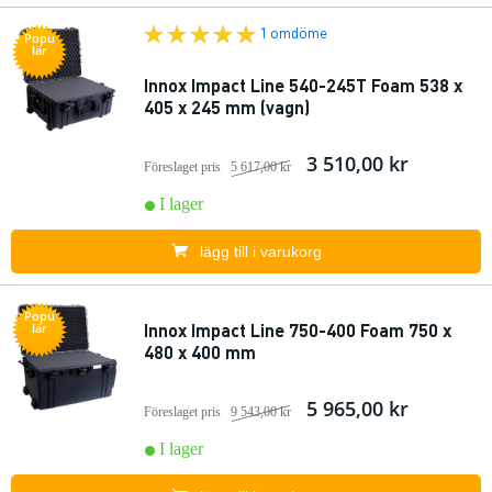
1 omdöme
Popu
lär
Innox Impact Line 540-245T Foam 538 x
405 x 245 mm (vagn)
3 510,00 kr
Föreslaget pris
5 617,00 kr
I lager
lägg till i varukorg
Popu
Innox Impact Line 750-400 Foam 750 x
lär
480 x 400 mm
5 965,00 kr
Föreslaget pris
9 543,00 kr
I lager