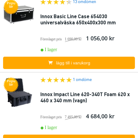
13 omdömen
Popu
lär
Innox Basic Line Case 654030
universalväska 650x400x300 mm
1 056,00 kr
Föreslaget pris
1 690,00 kr
I lager
lägg till i varukorg
1 omdöme
Popu
lär
Innox Impact Line 620-340T Foam 620 x
460 x 340 mm (vagn)
4 684,00 kr
Föreslaget pris
7 495,00 kr
I lager