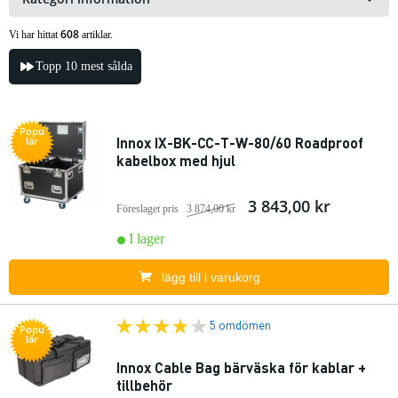
608
Vi har hittat
artiklar.
Topp 10 mest sålda
Popu
Innox IX-BK-CC-T-W-80/60 Roadproof
lär
kabelbox med hjul
3 843,00 kr
Föreslaget pris
3 874,00 kr
I lager
lägg till i varukorg
5 omdömen
Popu
lär
Innox Cable Bag bärväska för kablar +
tillbehör