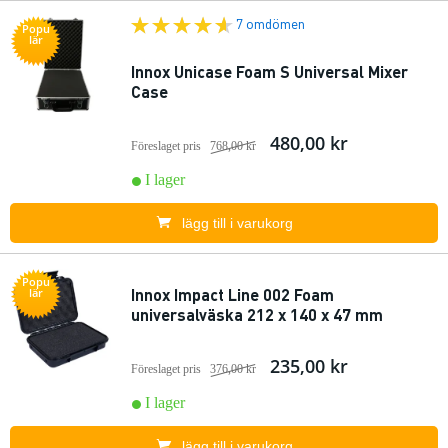
7 omdömen
Popu
lär
Innox Unicase Foam S Universal Mixer
Case
480,00 kr
Föreslaget pris
768,00 kr
I lager
lägg till i varukorg
Popu
Innox Impact Line 002 Foam
lär
universalväska 212 x 140 x 47 mm
235,00 kr
Föreslaget pris
376,00 kr
I lager
lägg till i varukorg