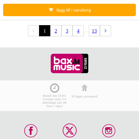
lägg till i varukorg
…
1
2
3
4
13
Beställ före 16:00:
30 dagars provperiod
Leverans inom 3-4
arbetsdagar (om det
finns i lager)