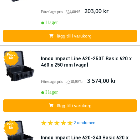
203,00 kr
Föreslaget pris
324,00 kr
I lager
lägg till i varukorg
Popu
Innox Impact Line 620-250T Basic 620 x
lär
460 x 250 mm (vagn)
3 574,00 kr
Föreslaget pris
5 719,00 kr
I lager
lägg till i varukorg
2 omdömen
Popu
lär
Innox Impact Line 620-340 Basic 620 x