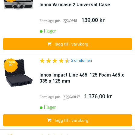
Innox Varicase 2 Universal Case
139,00 kr
Föreslaget pris
222,00 kr
I lager
lägg till i varukorg
2 omdömen
Popu
lär
Innox Impact Line 465-125 Foam 465 x
335 x 125 mm
1 376,00 kr
Föreslaget pris
2 202,00 kr
I lager
lägg till i varukorg