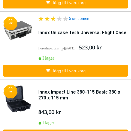
lägg till i varukorg
5 omdömen
Popu
lär
Innox Unicase Tech Universal Flight Case
523,00 kr
Föreslaget pris
544,00 kr
I lager
lägg till i varukorg
Popu
Innox Impact Line 380-115 Basic 380 x
lär
270 x 115 mm
843,00 kr
I lager