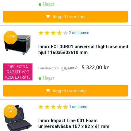
I lager
lägg till i varukorg
2 omdömen
-34%
Innox FCTOUR01 universal flightcase med
hjul 1160x560x610 mm
5 322,00 kr
10% EXTRA
Föreslaget pris
8 024,00 kr
RABATT MED
KOD: EXTRA10
I lager
lägg till i varukorg
1 omdöme
Popu
lär
Innox Impact Line 001 Foam
universalväska 157 x 82 x 41 mm