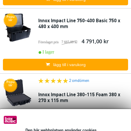
Popu
Innox Impact Line 750-400 Basic 750 x
lär
480 x 400 mm
4 791,00 kr
Föreslaget pris
7 665,00 kr
I lager
lägg till i varukorg
2 omdömen
Popu
lär
Innox Impact Line 380-115 Foam 380 x
270 x 115 mm
1 014,00 kr
Föreslaget pris
1 622,00 kr
I lager
Den här webbplatsen använder cookies