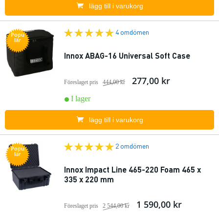
lägg till i varukorg
4 omdömen
Popu
lär
Innox ABAG-16 Universal Soft Case
277,00 kr
Föreslaget pris
444,00 kr
I lager
lägg till i varukorg
2 omdömen
Popu
lär
Innox Impact Line 465-220 Foam 465 x
335 x 220 mm
1 590,00 kr
Föreslaget pris
2 544,00 kr