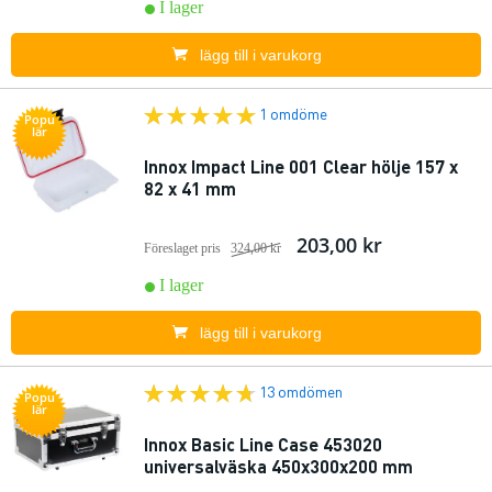
I lager
lägg till i varukorg
1 omdöme
Popu
lär
Innox Impact Line 001 Clear hölje 157 x
82 x 41 mm
203,00 kr
Föreslaget pris
324,00 kr
I lager
lägg till i varukorg
13 omdömen
Popu
lär
Innox Basic Line Case 453020
universalväska 450x300x200 mm