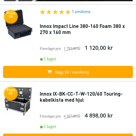
1 omdöme
Popu
lär
Innox Impact Line 380-160 Foam 380 x
270 x 160 mm
1 120,00 kr
Föreslaget pris
1 793,00 kr
I lager
lägg till i varukorg
Popu
Innox IX-BK-CC-T-W-120/60 Touring-
lär
kabelkista med hjul
4 898,00 kr
Föreslaget pris
6 367,00 kr
I lager