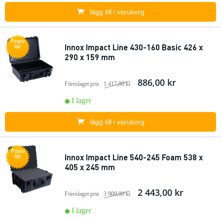
lägg till i varukorg
Popu
Innox Impact Line 430-160 Basic 426 x
lär
290 x 159 mm
886,00 kr
Föreslaget pris
1 417,00 kr
I lager
lägg till i varukorg
Popu
Innox Impact Line 540-245 Foam 538 x
lär
405 x 245 mm
2 443,00 kr
Föreslaget pris
3 909,00 kr
I lager