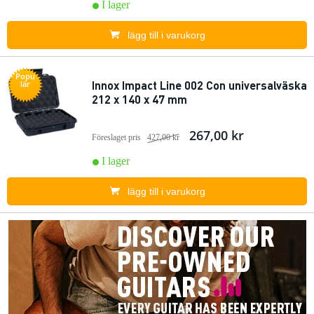
I lager
lägg till i varukorg
Popu
Innox Impact Line 002 Con universalväska
lär
212 x 140 x 47 mm
267,00 kr
Föreslaget pris
427,00 kr
I lager
lägg till i varukorg