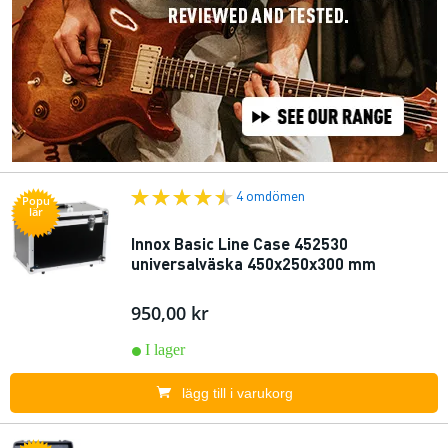
4 omdömen
Popu
lär
Innox Basic Line Case 452530
universalväska 450x250x300 mm
950,00 kr
I lager
lägg till i varukorg