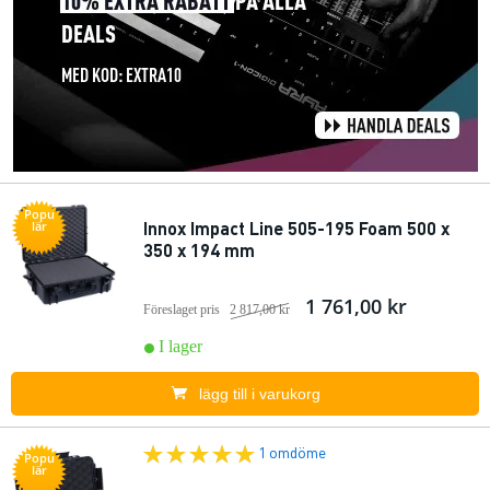
Popu
Innox Impact Line 505-195 Foam 500 x
lär
350 x 194 mm
1 761,00 kr
Föreslaget pris
2 817,00 kr
I lager
lägg till i varukorg
1 omdöme
Popu
lär