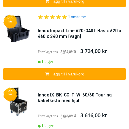
lägg till i varukorg
1 omdöme
Popu
lär
Innox Impact Line 620-340T Basic 620 x
460 x 340 mm (vagn)
3 724,00 kr
Föreslaget pris
5 958,00 kr
I lager
lägg till i varukorg
Popu
Innox IX-BK-CC-T-W-60/60 Touring-
lär
kabelkista med hjul
3 616,00 kr
Föreslaget pris
3 646,00 kr
I lager