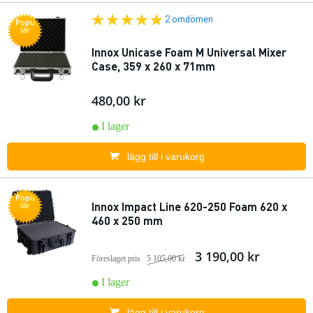
2 omdömen
Popu
lär
Innox Unicase Foam M Universal Mixer
Case, 359 x 260 x 71mm
480,00 kr
I lager
lägg till i varukorg
Popu
Innox Impact Line 620-250 Foam 620 x
lär
460 x 250 mm
3 190,00 kr
Föreslaget pris
5 105,00 kr
I lager
lägg till i varukorg