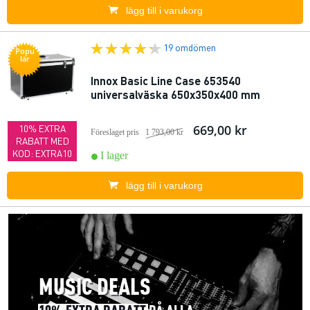
lägg till i varukorg
19 omdömen
Popu
lär
Innox Basic Line Case 653540
universalväska 650x350x400 mm
669,00 kr
10% EXTRA
Föreslaget pris
1 793,00 kr
RABATT MED
KOD: EXTRA10
I lager
lägg till i varukorg