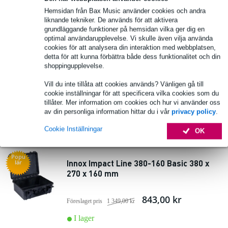
Hemsidan från Bax Music använder cookies och andra
lägg till i varukorg
liknande tekniker. De används för att aktivera
grundläggande funktioner på hemsidan vilka ger dig en
optimal användarupplevelse. Vi skulle även vilja använda
Popu
cookies för att analysera din interaktion med webbplatsen,
Innox Impact Line 465-220 Basic 465 x
lär
detta för att kunna förbättra både dess funktionalitet och din
335 x 220 mm
shoppingupplevelse.
1 270,00 kr
Vill du inte tillåta att cookies används? Vänligen gå till
Föreslaget pris
2 032,00 kr
cookie inställningar för att specificera vilka cookies som du
tillåter. Mer information om cookies och hur vi använder oss
I lager
av din personliga information hittar du i vår
privacy policy
.
lägg till i varukorg
Cookie Inställningar
OK
Popu
Innox Impact Line 380-160 Basic 380 x
lär
270 x 160 mm
843,00 kr
Föreslaget pris
1 349,00 kr
I lager