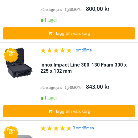
800,00 kr
Föreslaget pris
1 280,00 kr
I lager
lägg till i varukorg
1 omdöme
Popu
lär
Innox Impact Line 300-130 Foam 300 x
225 x 132 mm
843,00 kr
Föreslaget pris
1 349,00 kr
I lager
lägg till i varukorg
3 omdömen
Popu
lär