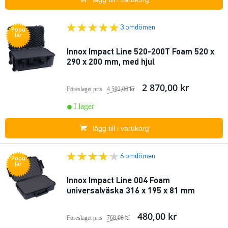
3 omdömen
Popu
lär
Innox Impact Line 520-200T Foam 520 x
290 x 200 mm, med hjul
2 870,00 kr
Föreslaget pris
4 592,00 kr
I lager
lägg till i varukorg
6 omdömen
Popu
lär
Innox Impact Line 004 Foam
universalväska 316 x 195 x 81 mm
480,00 kr
Föreslaget pris
768,00 kr