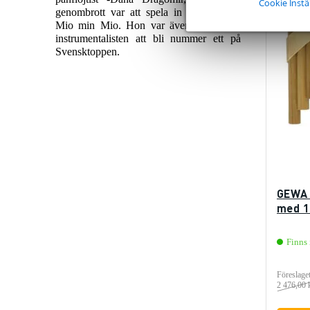
Cookie Instä
genombrott var att spela in titellåten till
Mio min Mio. Hon var även den första
instrumentalisten att bli nummer ett på
Svensktoppen.
GEWA 
med 1
Finns 
Föreslaget
2 476,00 