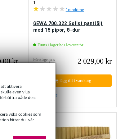
1
1
omdöme
GEWA 700.322 Solist panflöjt
med 15 pipor, G-dur
Finns i lager hos leverantör
,00 kr
2 029,00 kr
Föreslaget pris
2 050,00 kr
lägg till i varukorg
att aktivera
kulle även vilja
Jämför
 förbättra både dess
ficera vilka cookies som
ion hittar du i vår