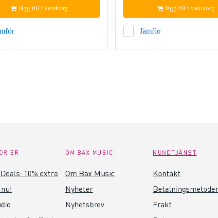
lägg till i varukorg
lägg till i varukorg
ämför
Jämför
ORIER
OM BAX MUSIC
KUNDTJÄNST
Deals: 10% extra
Om Bax Music
Kontakt
 nu!
Nyheter
Betalningsmetode
dio
Nyhetsbrev
Frakt