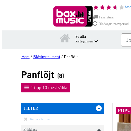
base
Fria returer
30 dagars provperiod
Se alla
kategoriën
Hem
Blåsinstrument
Panflöjt
/
/
Panflöjt
(8)
Topp 10 mest sålda
FILTER
POP
Rensa alla filter
Prisklass