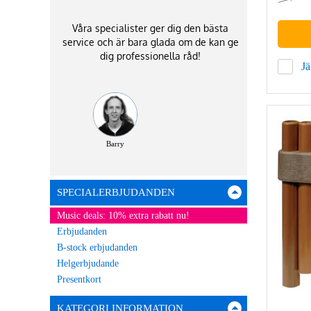
Våra specialister ger dig den bästa
service och är bara glada om de kan ge
dig professionella råd!
J
Barry
SPECIALERBJUDANDEN
Music deals: 10% extra rabatt nu!
Erbjudanden
B-stock erbjudanden
Helgerbjudande
Presentkort
KATEGORI INFORMATION