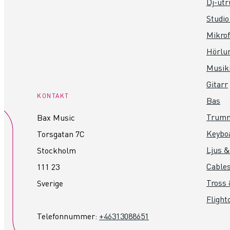
Dj-utr
Studio
Mikro
Hörlu
Musik
Gitarr
KONTAKT
Bas
Trum
Bax Music
Keybo
Torsgatan 7C
Ljus &
Stockholm
Cables
111 23
Tross 
Sverige
Flight
Telefonnummer:
+46313088651