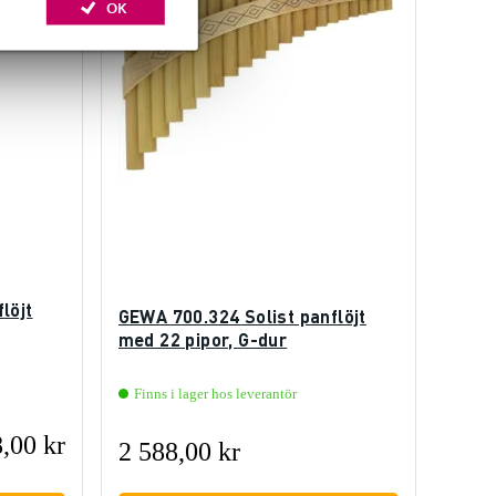
OK
löjt
GEWA 700.324 Solist panflöjt
med 22 pipor, G-dur
Finns i lager hos leverantör
,00 kr
2 588,00 kr