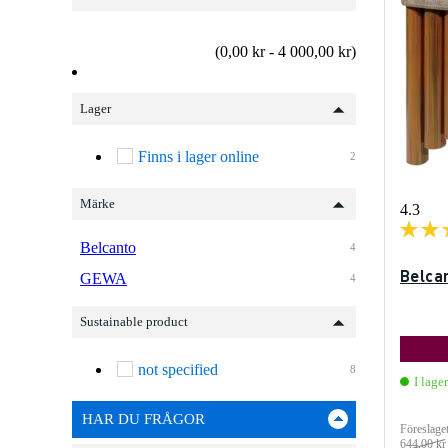
(0,00 kr - 4 000,00 kr)
Lager
Finns i lager online
2
Märke
4.3
Belcanto
4
Belca
GEWA
4
Sustainable product
not specified
8
I lager
HAR DU FRÅGOR
Föreslaget
644,00 kr