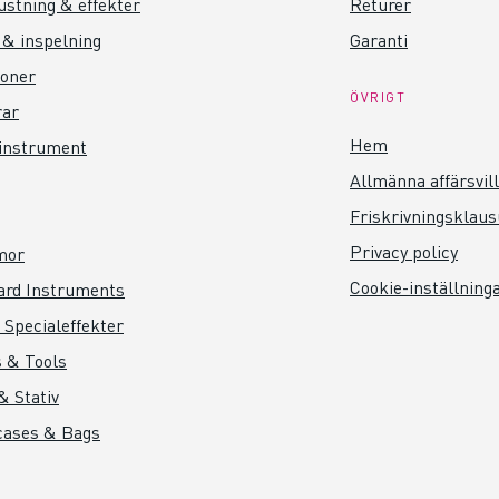
ustning & effekter
Returer
 & inspelning
Garanti
foner
ÖVRIGT
rar
Hem
instrument
Allmänna affärsvil
Friskrivningsklaus
Privacy policy
mor
Cookie-inställning
ard Instruments
 Specialeffekter
 & Tools
& Stativ
cases & Bags