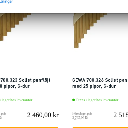
llningar
700.323 Solist panflöjt
GEWA 700.326 Solist panf
8 pipor, G-dur
med 25 pipor, G-dur
i lager hos leverantör
Finns i lager hos leverantör
2 460,00 kr
2 518
 pris
Föreslaget pris
kr
3 767,00 kr