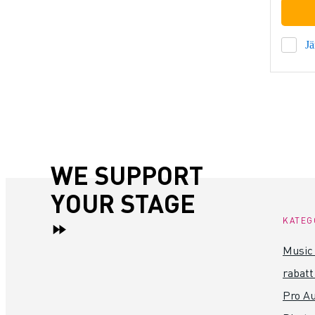
J
WE SUPPORT
YOUR STAGE
KATEG
Music 
rabatt
Pro Au