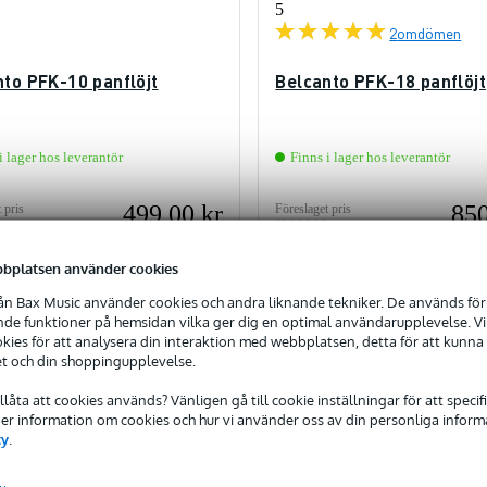
5
2
omdömen
nto PFK-10 panflöjt
Belcanto PFK-18 panflöjt
i lager hos leverantör
Finns i lager hos leverantör
499,00 kr
850
 pris
Föreslaget pris
893,00 kr
bplatsen använder cookies
lägg till i varukorg
lägg till i varukorg
n Bax Music använder cookies och andra liknande tekniker. De används för 
e funktioner på hemsidan vilka ger dig en optimal användarupplevelse. Vi s
ämför
Jämför
ies för att analysera din interaktion med webbplatsen, detta för att kunna
et och din shoppingupplevelse.
tillåta att cookies används? Vänligen gå till cookie inställningar för att speci
 Mer information om cookies och hur vi använder oss av din personliga informat
cy
.