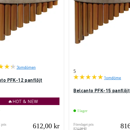
3
omdömen
5
1
omdöme
nto PFK-12 panflöjt
Belcanto PFK-15 panflöjt
🔥HOT & NEW
I lager
612,00 kr
816
 pris
Föreslaget pris
824,00 kr