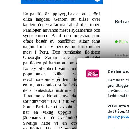
En panflöjt är uppbyggd av ett antal rör i
olika längder. Genom att blåsa över
Belca
kanten på dessa får man alltså olika toner.
Panflöjten används mest i sydamerika och
sydosteuropa. Band och orkestrar som
oftast består av panflöjter, gitarr samt
Finns 
någon form av perkussion förekommer
mest i Peru. Den rumänska flöjtisten
Föreslaget
Gheorghe Zamfir satte på sjuttiotalet
554,00 kr
panflöjten på kartan genom att spela The
Lonely Shepherd van James Last i ett
Den här web
popnummer, vilket var ganska
revolutionerande på den tiden. 2003 fick
Hemsidan frå
en ny generation stifta bekantskap med
grundläggand
J
detta fantastiska instrument när Quentin
använda cook
funktionalit
Tarantino valde att använda samma låt i
soundtracket till Kill Bill: Volume 1. Även
Vill du inte 
South Park har ett avsnitt där panflöjten
du tillåter.
har en viktig uppgift - att hålla
privacy poli
jättemarsvin på avstånd(?!). Även i
Sverige hade vi en otroligt duktig
panflöjtist -Dana Dragomir, vars stora