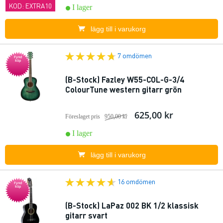
KOD: EXTRA10
I lager
lägg till i varukorg
7 omdömen
Fynd
köp
(B-Stock) Fazley W55-COL-G-3/4
ColourTune western gitarr grön
625,00 kr
Föreslaget pris
950,00 kr
I lager
lägg till i varukorg
16 omdömen
Fynd
köp
(B-Stock) LaPaz 002 BK 1/2 klassisk
gitarr svart