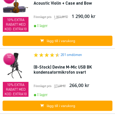
Acoustic Violin + Case and Bow
1 290,00 kr
Föreslaget pris
1 803,00 kr
10% EXTRA
RABATT MED
I lager
KOD: EXTRA10
lägg till i varukorg
201 omdömen
Fynd
köp
(B-Stock) Devine M-Mic USB BK
kondensatormikrofon svart
266,00 kr
10% EXTRA
Föreslaget pris
373,00 kr
RABATT MED
KOD: EXTRA10
I lager
lägg till i varukorg