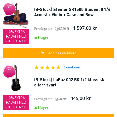
Fynd
köp
(B-Stock) Stentor SR1500 Student II 1/4
Acoustic Violin + Case and Bow
1 597,00 kr
Föreslaget pris
2 017,00 kr
10% EXTRA
RABATT MED
I lager
KOD: EXTRA10
lägg till i varukorg
16 omdömen
Fynd
köp
(B-Stock) LaPaz 002 BK 1/2 klassisk
gitarr svart
445,00 kr
10% EXTRA
Föreslaget pris
587,00 kr
RABATT MED
KOD: EXTRA10
I lager