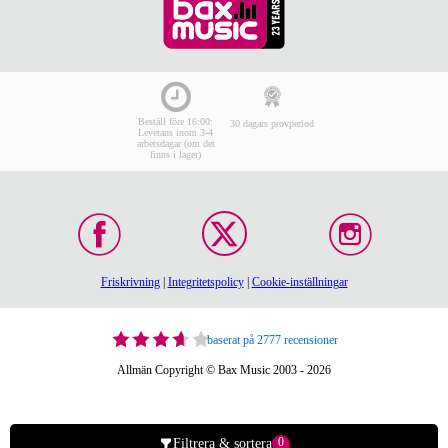
Beställ före 16:00:
30 dagars provperiod
Leverans inom 3-4
arbetsdagar (om det
finns i lager)
Friskrivning
|
Integritetspolicy
|
Cookie-inställningar
baserat på 2777 recensioner
Allmän Copyright © Bax Music 2003 - 2026
0
Filtrera & sortera