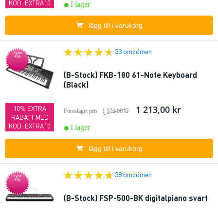
KOD: EXTRA10
I lager
lägg till i varukorg
33 omdömen
Fynd
köp
(B-Stock) FKB-180 61-Note Keyboard
(Black)
1 213,00 kr
10% EXTRA
Föreslaget pris
1 376,00 kr
RABATT MED
KOD: EXTRA10
I lager
lägg till i varukorg
38 omdömen
Fynd
köp
(B-Stock) FSP-500-BK digitalpiano svart