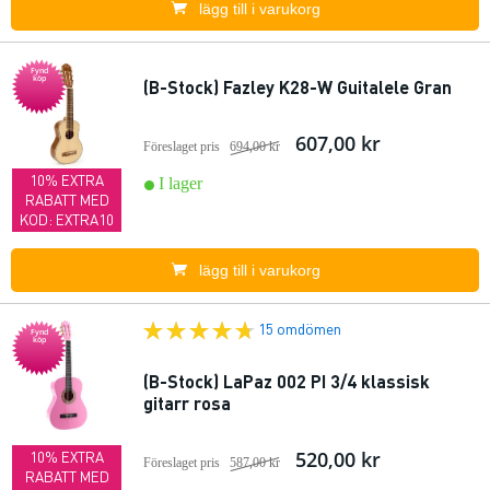
lägg till i varukorg
Fynd
köp
(B-Stock) Fazley K28-W Guitalele Gran
607,00 kr
Föreslaget pris
694,00 kr
10% EXTRA
I lager
RABATT MED
KOD: EXTRA10
lägg till i varukorg
15 omdömen
Fynd
köp
(B-Stock) LaPaz 002 PI 3/4 klassisk
gitarr rosa
520,00 kr
10% EXTRA
Föreslaget pris
587,00 kr
RABATT MED