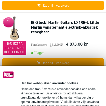
lägg till i varukorg
Fynd
köp
(B-Stock) Martin Guitars LX1RE-L Little
Martin vänsterhänt elektrisk-akustisk
resegitarr
4 873,00 kr
10% EXTRA
Föreslaget pris
6 818,00 kr
RABATT MED
KOD: EXTRA10
I lager
lägg till i varukorg
11 omdömen
Fynd
köp
Den här webbplatsen använder cookies
(B-Stock) LaPaz 002 SB 1/2 klassisk
Hemsidan från Bax Music använder cookies och andra
gitarr sunburst
liknande tekniker. De används för att aktivera
grundläggande funktioner på hemsidan vilka ger dig en
optimal användarupplevelse. Vi skulle även vilja använda
422,00 kr
10% EXTRA
Föreslaget pris
587,00 kr
cookies för att analysera din interaktion med webbplatsen,