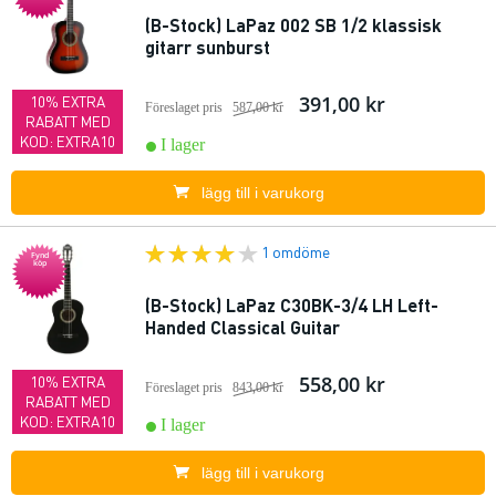
(B-Stock) LaPaz 002 SB 1/2 klassisk
gitarr sunburst
391,00 kr
10% EXTRA
Föreslaget pris
587,00 kr
RABATT MED
KOD: EXTRA10
I lager
lägg till i varukorg
1 omdöme
Fynd
köp
(B-Stock) LaPaz C30BK-3/4 LH Left-
Handed Classical Guitar
558,00 kr
10% EXTRA
Föreslaget pris
843,00 kr
RABATT MED
KOD: EXTRA10
I lager
lägg till i varukorg