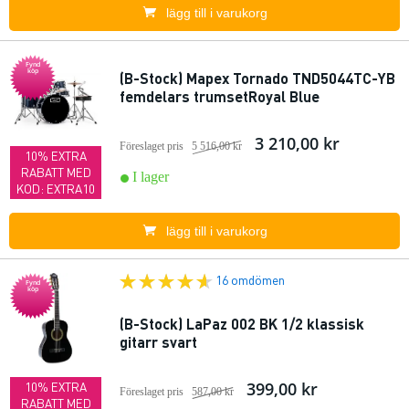
lägg till i varukorg
Fynd
köp
(B-Stock) Mapex Tornado TND5044TC-YB
femdelars trumsetRoyal Blue
3 210,00 kr
Föreslaget pris
5 516,00 kr
10% EXTRA
RABATT MED
I lager
KOD: EXTRA10
lägg till i varukorg
16 omdömen
Fynd
köp
(B-Stock) LaPaz 002 BK 1/2 klassisk
gitarr svart
399,00 kr
10% EXTRA
Föreslaget pris
587,00 kr
RABATT MED