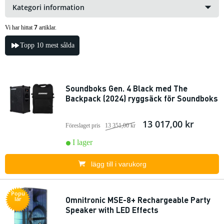
Kategori information
7
Vi har hittat
artiklar.
Topp 10 mest sålda
Soundboks Gen. 4 Black med The
Backpack (2024) ryggsäck för Soundboks
13 017,00 kr
Föreslaget pris
13 351,00 kr
I lager
lägg till i varukorg
Popu
Omnitronic MSE-8+ Rechargeable Party
lär
Speaker with LED Effects