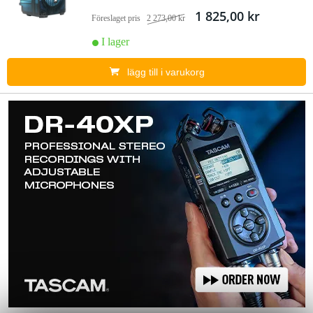
1 825,00 kr
Föreslaget pris
2 273,00 kr
I lager
lägg till i varukorg