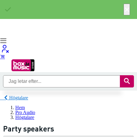
×
Högtalare
Hem
Pro Audio
Högtalare
Party speakers