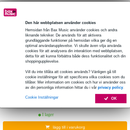
Popu
Soundboks Gen. 4 Black Bluetooth-
lär
högtalare med prestanda, USB C-batteri
Den här webbplatsen använder cookies
Hemsidan från Bax Music använder cookies och andra
11 701,00 kr
Föreslaget pris
11 782,00 kr
liknande tekniker. De används för att aktivera
grundläggande funktioner på hemsidan vilka ger dig en
I lager
optimal användarupplevelse. Vi skulle även vilja använda
cookies för att analysera din interaktion med webbplatsen,
detta för att kunna förbättra både dess funktionalitet och din
lägg till i varukorg
shoppingupplevelse.
Vill du inte tillåta att cookies används? Vänligen gå till
Popu
Soundboks Gen. 4 Metallic Grey
lär
cookie inställningar för att specificera vilka cookies som du
tillåter. Mer information om cookies och hur vi använder oss
Bluetooth-högtalare med prestanda, USB
av din personliga information hittar du i vår
privacy policy
.
C-batteri
Cookie Inställningar
OK
11 701,00 kr
Föreslaget pris
11 782,00 kr
I lager
lägg till i varukorg