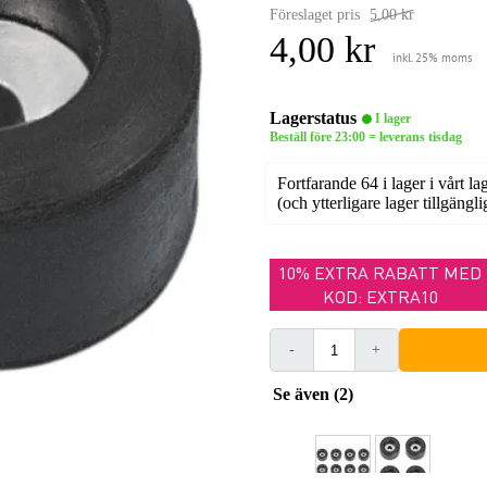
Föreslaget pris
5,00 kr
4,00 kr
inkl. 25% moms
Lagerstatus
I lager
Beställ före 23:00 = leverans tisdag
Fortfarande 64 i lager i vårt la
(och ytterligare lager tillgängli
10% EXTRA RABATT MED
KOD: EXTRA10
-
+
Se även (2)