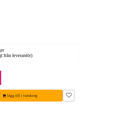
ger
gt från leverantör)
lägg till i varukorg