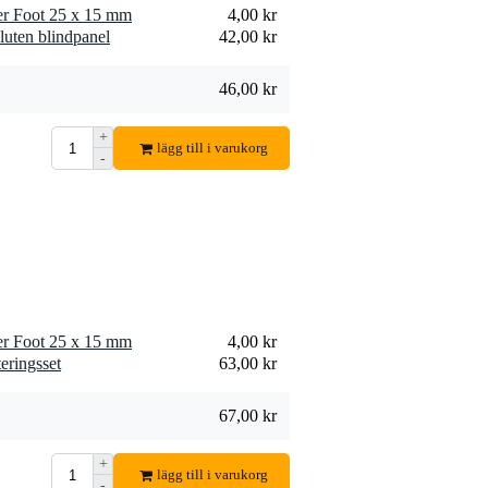
r Foot 25 x 15 mm
4,00 kr
Innox RP SHELF-1
luten blindpanel
42,00 kr
Perforated Inlay
133,00 kr
Lägg till beställning
46,00 kr
+
lägg till i varukorg
-
Penn Elcom
FP02Q-3U
2 361,00 kr
ventilationsenhet 2
fläktar 3U
Lägg till beställning
r Foot 25 x 15 mm
4,00 kr
eringsset
63,00 kr
67,00 kr
+
lägg till i varukorg
-