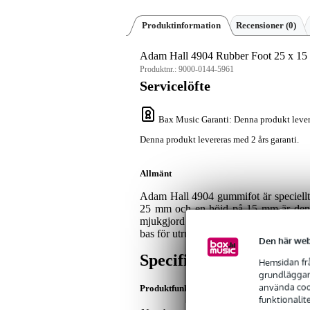
Produktinformation
Recensioner
(0)
Adam Hall 4904 Rubber Foot 25 x 1
Produktnr.:
9000-0144-5961
Servicelöfte
Bax Music Garanti
: Denna produkt lever
Denna produkt levereras med 2 års garanti.
Allmänt
Adam Hall 4904 gummifot är speciellt 
25 mm och en höjd på 15 mm är denna 
mjukgjord PVC och har en återförsluten 
bas för utrustningen.
Den här web
Specifikationer
Hemsidan frå
grundläggand
använda cook
Produktfunktioner
funktionalit