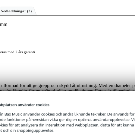
Nedladdningar (2)
5 mm
eras med 2 års garanti.
utformad för att ge grepp och skydd åt utrustning. Med en diameter p
fot lämplig för en mängd olika applikationer. Foten är tillverkad a
metallskiva för ökad stabilitet. Den är inte stapelbar, men ger en stadi
bplatsen använder cookies
n Bax Music använder cookies och andra liknande tekniker. De används för 
e funktioner på hemsidan vilka ger dig en optimal användarupplevelse. Vi s
ies för att analysera din interaktion med webbplatsen, detta för att kunna
et och din shoppingupplevelse.