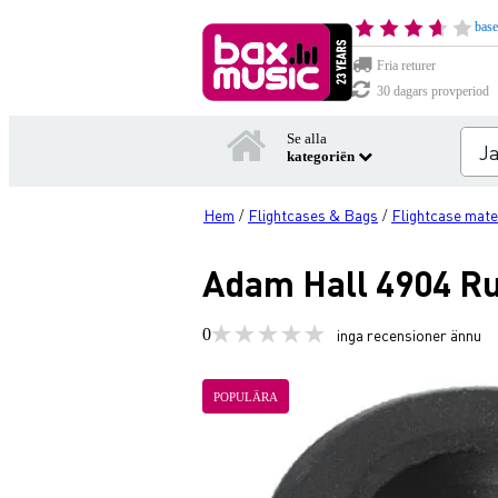
base
Fria returer
30 dagars provperiod
Se alla
kategoriën
Hem
Flightcases & Bags
Flightcase mate
/
/
Adam Hall 4904 Ru
0
inga recensioner ännu
POPULÄRA