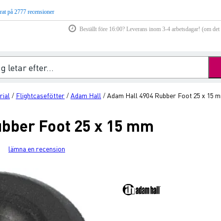
rat på 2777 recensioner
Beställt före 16:00? Leverans inom 3-4 arbetsdagar! (om det f
rial
Flightcasefötter
Adam Hall
Adam Hall 4904 Rubber Foot 25 x 15 
/
/
/
bber Foot 25 x 15 mm
lämna en recension