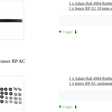
1 x Adam Hall 4904 Rubbe
1 x Innox RP 1U 19 tums s
I lager
 Innox RP AC
1 x Adam Hall 4904 Rubbe
1 x Innox RP AC rackmont
I lager