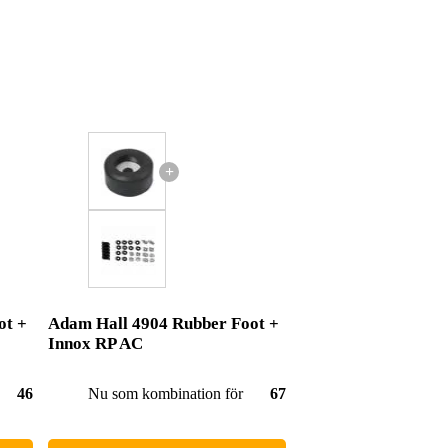
+
ot +
Adam Hall 4904 Rubber Foot +
Innox RP AC
46,00 kr
Nu som kombination för
67,00 kr