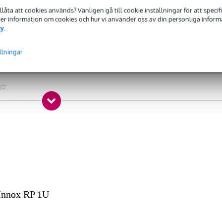
tillåta att cookies används? Vänligen gå till cookie inställningar för att speci
 Mer information om cookies och hur vi använder oss av din personliga informat
cy
.
 specified
llningar
gr
 x 7,0 x 1,5 cm
 mm
Innox RP 1U