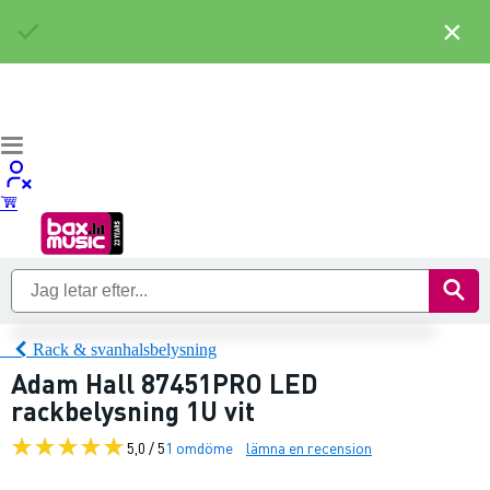
×
Rack & svanhalsbelysning
Adam Hall 87451PRO LED
rackbelysning 1U vit
5,0 / 5
1 omdöme
lämna en recension