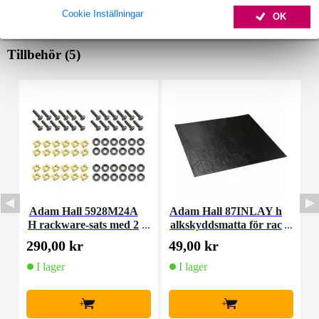
Cookie Inställningar
OK
Tillbehör (5)
Adam Hall 5928M24A
Adam Hall 87INLAY h
H rackware-sats med 2
alkskyddsmatta för rac
4 M6-skruvar och mutt
klåda 19 tum
290,00 kr
49,00 kr
6
rar
I lager
I lager
+
+