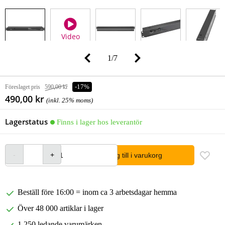
Video
1
/
7
Föreslaget pris
590,00 kr
-17%
490,00 kr
(inkl. 25% moms)
Lagerstatus
Finns i lager hos leverantör
lägg till i varukorg
Beställ före 16:00 = inom ca 3 arbetsdagar hemma
Över 48 000 artiklar i lager
1 250 ledande varumärken