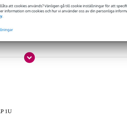
 specified
tillåta att cookies används? Vänligen gå till cookie inställningar för att speci
 Mer information om cookies och hur vi använder oss av din personliga informat
cy
.
r
llningar
 x 1,1 x 0,8 cm
RP 1U