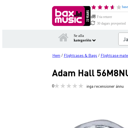
base
Fria returer
30 dagars provperiod
Se alla
kategoriën
Hem
Flightcases & Bags
Flightcase mate
/
/
Adam Hall 56M8N
0
inga recensioner ännu