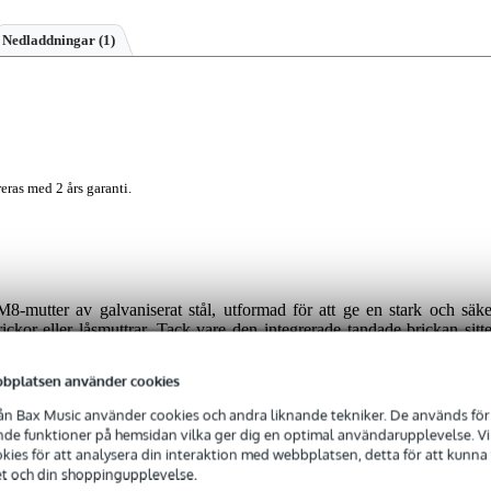
Nedladdningar (1)
eras med 2 års garanti.
utter av galvaniserat stål, utformad för att ge en stark och säke
ickor eller låsmuttrar. Tack vare den integrerade tandade brickan sitte
vibrationer eller tunga belastningar. Den här muttern är idealisk fö
stning krävs.
bplatsen använder cookies
n Bax Music använder cookies och andra liknande tekniker. De används för 
e funktioner på hemsidan vilka ger dig en optimal användarupplevelse. Vi s
ies för att analysera din interaktion med webbplatsen, detta för att kunna
et och din shoppingupplevelse.