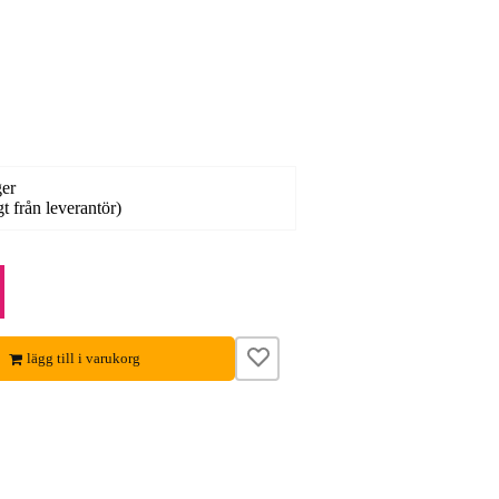
ger
gt från leverantör)
lägg till i varukorg