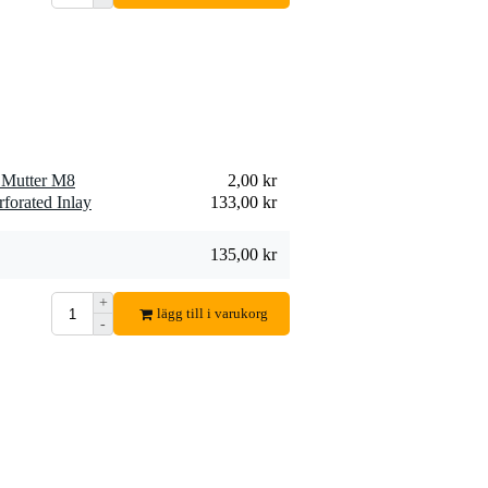
Mutter M8
2,00 kr
forated Inlay
133,00 kr
135,00 kr
+
lägg till i varukorg
-