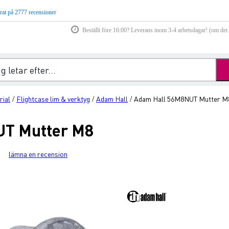
rat på 2777 recensioner
Beställt före 16:00? Leverans inom 3-4 arbetsdagar! (om det f
rial
Flightcase lim & verktyg
Adam Hall
Adam Hall 56M8NUT Mutter M
/
/
/
UT Mutter M8
lämna en recension