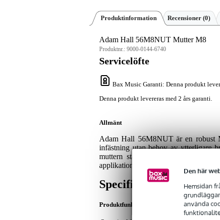
Produktinformation
Recensioner
(0)
Adam Hall 56M8NUT Mutter M8
Produktnr.:
9000-0144-6740
Servicelöfte
Bax Music Garanti
: Denna produkt lever
Denna produkt levereras med 2 års garanti.
Allmänt
Adam Hall 56M8NUT är en robust M8-m
infästning utan behov av ytterligare br
muttern stadigt på plats även under 
applikationer där säker och hållbar infä
Den här web
Specifikationer
Hemsidan frå
grundläggand
använda cook
Produktfunktioner
funktionalit