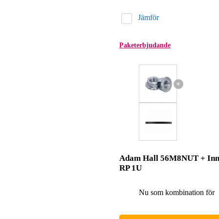
Jämför
Paketerbjudande
+
Adam Hall 56M8NUT + In
RP 1U
Nu som kombination för