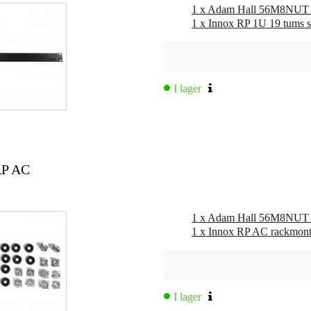
1 x Adam Hall 56M8NUT 
1 x Innox RP 1U 19 tums s
I lager
RP AC
1 x Adam Hall 56M8NUT 
1 x Innox RP AC rackmont
I lager