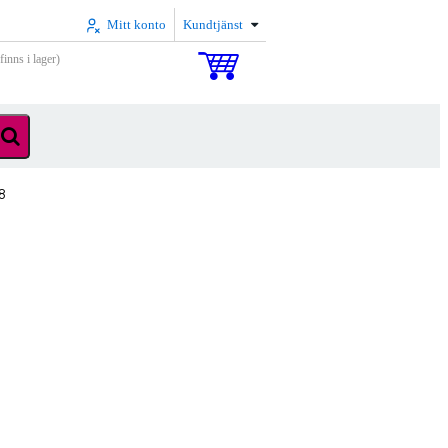
Mitt konto
Kundtjänst
inns i lager)
8