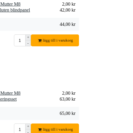
Mutter M8
2,00 kr
Innox RP SHELF-1
luten blindpanel
42,00 kr
Perforated Inlay
133,00 kr
Lägg till beställning
44,00 kr
+
lägg till i varukorg
-
Penn Elcom
FP02Q-3U
2 358,00 kr
ventilationsenhet 2
fläktar 3U
Lägg till beställning
Mutter M8
2,00 kr
eringsset
63,00 kr
65,00 kr
+
lägg till i varukorg
-