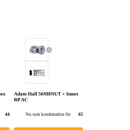
+
nox
Adam Hall 56M8NUT + Innox
RP AC
44,00 kr
Nu som kombination för
65,00 kr