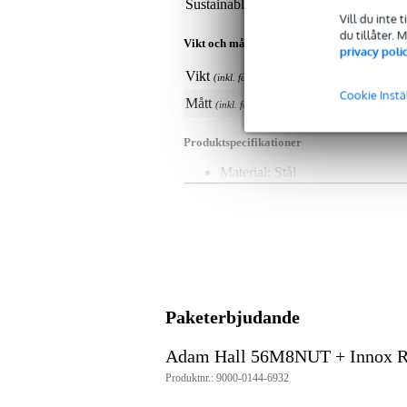
Sustainable product
not
Vill du inte 
du tillåter.
Vikt och mått inkluderar förpackning
privacy poli
Vikt
6 g
(inkl. förpackning)
Cookie Instä
Mått
1,3
(inkl. förpackning)
Produktspecifikationer
Material: Stål
beläggning: Galvaniserad
färg: Silver
muttergänga: M8
nyckelhål: 13 mm
Vikt: 6 g
Paketerbjudande
Adam Hall 56M8NUT + Innox 
Produktnr.: 9000-0144-6932