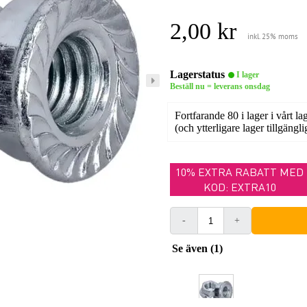
2,00 kr
inkl. 25% moms
Lagerstatus
I lager
Beställ nu = leverans onsdag
Fortfarande 80 i lager i vårt la
(och ytterligare lager tillgängli
10% EXTRA RABATT MED
KOD: EXTRA10
-
+
Se även (1)