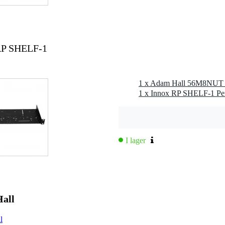
RP SHELF-1
1 x Adam Hall 56M8NUT 
1 x Innox RP SHELF-1 Per
I lager
Hall
l