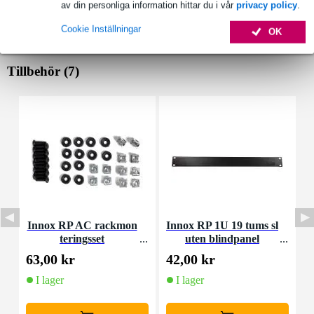
av din personliga information hittar du i vår
privacy policy
.
Cookie Inställningar
OK
Tillbehör (7)
Innox RP AC rackmon
Innox RP 1U 19 tums sl
teringsset
uten blindpanel
M
63,00 kr
42,00 kr
4
I lager
I lager