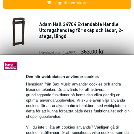
lägg till i varukorg
Adam Hall 34704 Extendable Handle
Utdragshandtag för skåp och lådor, 2-
stegs, längd
363,00 kr
Föreslaget pris
452,00 kr
Finns i lager hos leverantör
lägg till i varukorg
Den här webbplatsen använder cookies
Hemsidan från Bax Music använder cookies och andra
liknande tekniker. De används för att aktivera
grundläggande funktioner på hemsidan vilka ger dig en
Adam Hall 3471 Extendable Handle
optimal användarupplevelse. Vi skulle även vilja använda
utdragbart aluminiumhandtag för
cookies för att analysera din interaktion med webbplatsen,
flightcase, 1-stegs, längd
detta för att kunna förbättra både dess funktionalitet och din
shoppingupplevelse.
250,00 kr
Föreslaget pris
259,00 kr
Vill du inte tillåta att cookies används? Vänligen gå till
cookie inställningar för att specificera vilka cookies som du