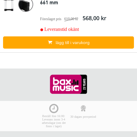
661 mm
568,00 kr
Föreslaget pris
610,00 kr
Leveranstid okänt
lägg till i varukorg
Beställ före 16:00:
30 dagars provperiod
Leverans inom 3-4
arbetsdagar (om det
finns i lager)