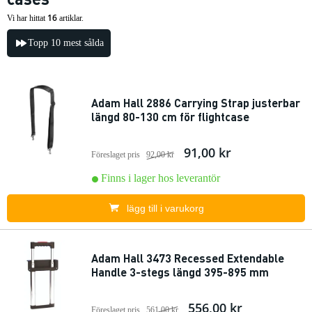
16
Vi har hittat
artiklar.
Topp 10 mest sålda
Adam Hall 2886 Carrying Strap justerbar
längd 80-130 cm för flightcase
91,00 kr
Föreslaget pris
92,00 kr
Finns i lager hos leverantör
lägg till i varukorg
Adam Hall 3473 Recessed Extendable
Handle 3-stegs längd 395-895 mm
556,00 kr
Föreslaget pris
561,00 kr