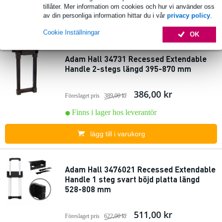
Finns i lager hos leverantör
tillåter. Mer information om cookies och hur vi använder oss
av din personliga information hittar du i vår
privacy policy
.
lägg till i varukorg
Cookie Inställningar
OK
Adam Hall 34731 Recessed Extendable
Handle 2-stegs längd 395-870 mm
386,00 kr
Föreslaget pris
389,00 kr
Finns i lager hos leverantör
lägg till i varukorg
Adam Hall 3476021 Recessed Extendable
Handle 1 steg svart böjd platta längd
528-808 mm
511,00 kr
Föreslaget pris
622,00 kr