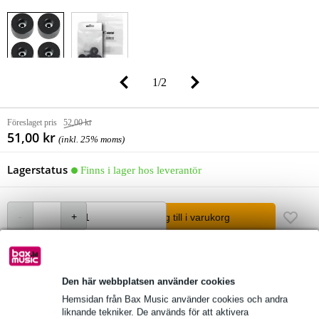
1
/
2
Föreslaget pris
52,00 kr
51,00 kr
(inkl. 25% moms)
Lagerstatus
Finns i lager hos leverantör
lägg till i varukorg
Beställ före 16:00 = inom ca 3 arbetsdagar hemma
Den här webbplatsen använder cookies
Över 48 000 artiklar i lager
Hemsidan från Bax Music använder cookies och andra
liknande tekniker. De används för att aktivera
1 250 ledande varumärken