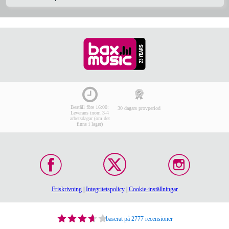
Beställ före 16:00:
30 dagars provperiod
Leverans inom 3-4
arbetsdagar (om det
finns i lager)
Friskrivning
|
Integritetspolicy
|
Cookie-inställningar
baserat på 2777 recensioner