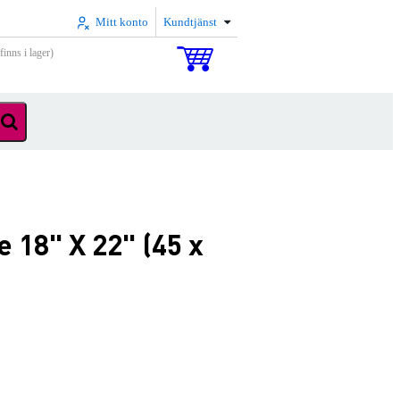
Mitt konto
Kundtjänst
inns i lager)
 18" X 22" (45 x