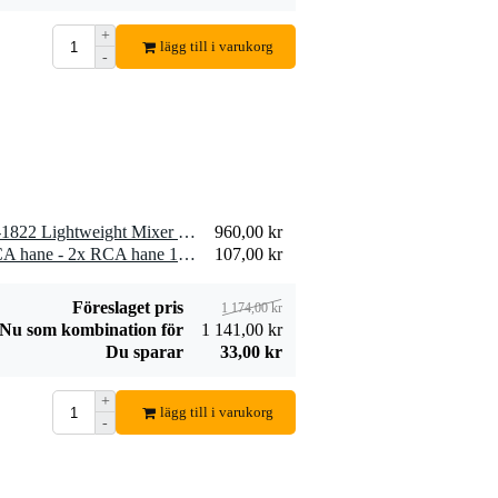
+
lägg till i varukorg
-
1 x Gator Cases G-MIX-L-1822 Lightweight Mixer Case 18" X 22" (45 x 55cm)
960,00 kr
2 x Devine VB5100 2x RCA hane - 2x RCA hane 10 m
107,00 kr
Föreslaget pris
1 174,00 kr
Nu som kombination för
1 141,00 kr
Du sparar
33,00 kr
+
lägg till i varukorg
-