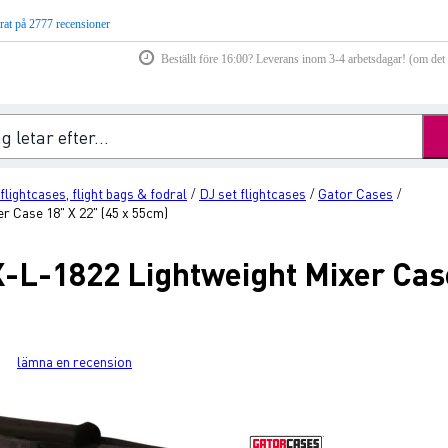
rat på 2777 recensioner
Beställt före 16:00? Leverans inom 3-4 arbetsdagar! (om det f
lightcases, flight bags & fodral
DJ set flightcases
Gator Cases
/
/
/
 Case 18" X 22" (45 x 55cm)
-L-1822 Lightweight Mixer Case
lämna en recension