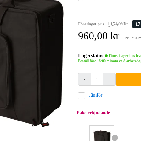
-1
Föreslaget pris
1 154,00 kr
960,00 kr
inkl. 25% 
Lagerstatus
Finns i lager hos le
Beställ före 16:00 = inom ca 8 arbets
-
+
Jämför
Paketerbjudande
+