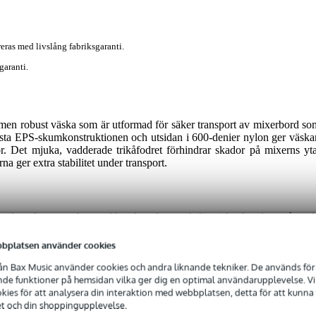
eras med livslång fabriksgaranti.
garanti.
men robust väska som är utformad för säker transport av mixerbord so
sta EPS-skumkonstruktionen och utsidan i 600-denier nylon ger väska
r. Det mjuka, vadderade trikåfodret förhindrar skador på mixerns yta
ger extra stabilitet under transport.
tad med en avtagbar, vadderad axelrem och förstärkta handtag, så att d
Dessutom erbjuder den externa tillbehörsfickan extra förvaringsutrymm
ker, så att du alltid är väl förberedd när du ger dig ut på vägarna.
bplatsen använder cookies
n Bax Music använder cookies och andra liknande tekniker. De används för 
e funktioner på hemsidan vilka ger dig en optimal användarupplevelse. Vi s
ies för att analysera din interaktion med webbplatsen, detta för att kunna
et och din shoppingupplevelse.