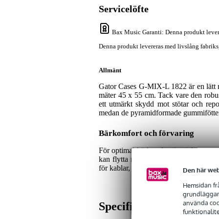
Servicelöfte
Bax Music Garanti
: Denna produkt lever
Denna produkt levereras med livslång fabriks
Allmänt
Gator Cases G-MIX-L 1822 är en lätt 
mäter 45 x 55 cm. Tack vare den robu
ett utmärkt skydd mot stötar och repo
medan de pyramidformade gummifötterna 
Bärkomfort och förvaring
För optimal bärkomfort är väskan utrus
kan flytta mixern utan ansträngning. 
för kablar, adaptrar och andra viktiga sa
Den här web
Hemsidan frå
grundläggand
använda cook
Specifikationer
funktionalit