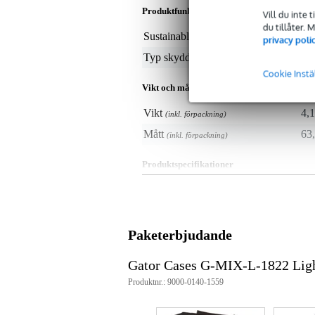
Produktfunktioner
Vill du inte 
du tillåter.
Sustainable product
not
privacy poli
Typ skydd
sof
Cookie Instä
Vikt och mått inkluderar förpackning
Vikt
4,1
(inkl. förpackning)
Mått
63,
(inkl. förpackning)
Produktspecifikationer
lätt, robust fodral för mixerbord
lämplig för mixerbord upp till 4
färg: svart
konstruktion: EPS-skum med ytt
Paketerbjudande
innerfoder: quiltad trikå
remmar: avtagbar, vadderad axe
förvaringsfack: extern tillbehörs
Gator Cases G-MIX-L-1822 Lig
invändiga mått:
Produktnr.: 9000-0140-1559
55,88 cm
45,72 cm
17,78 cm