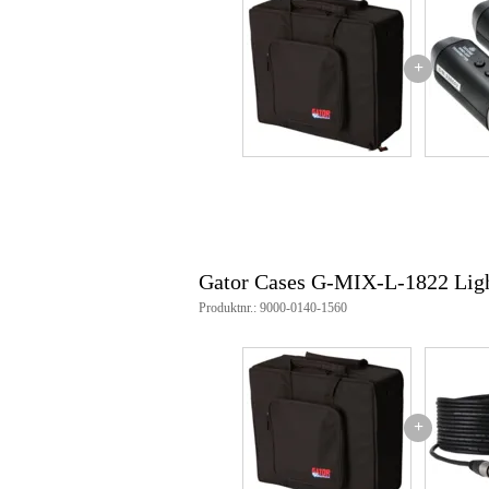
yttermått:
62,23 cm
52,07 cm
+
20,32 cm
vikt: 3,49 kg
Gator Cases G-MIX-L-1822 Ligh
Produktnr.: 9000-0140-1560
+