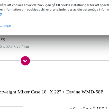
tillåta att cookies används? Vänligen gå till cookie inställningar för att speci
 Mer information om cookies och hur vi använder oss av din personliga informat
 specified
cy
.
tcase
llningar
 kg
5 x 53,3 x 25,4 cm
5 x 55 cm, inklusive Onyx-serien
erskal av 600-denier nylon
lrem
ficka
htweight Mixer Case 18" X 22" + Devine WMD-58P