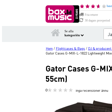
base
Fria returer
30 dagars provperiod
Se alla
kategoriën
Hem
Flightcases & Bags
DJ & producent f
/
/
Gator Cases G-MIX-L-1822 Lightweight Mixer
Gator Cases G-MIX
55cm)
0
inga recensioner ännu