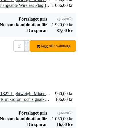
1 x Devine WMD-58P Rechargeable Wireless Plug-In Microphone System
1 056,00 kr
Föreslaget pris
2 016,00 kr
Nu som kombination för
1 929,00 kr
Devine VB5015 2x
Du sparar
87,00 kr
RCA hane - 2x
75,00 kr
RCA hane 1,50 m
+
Lägg till beställning
lägg till i varukorg
-
1 x Gator Cases G-MIX-L-1822 Lightweight Mixer Case 18" X 22" (45 x 55cm)
960,00 kr
1 x Devine MIC100/10 XLR mikrofon- och signalkabel 10 meter
106,00 kr
Föreslaget pris
1 066,00 kr
Nu som kombination för
1 050,00 kr
Du sparar
16,00 kr