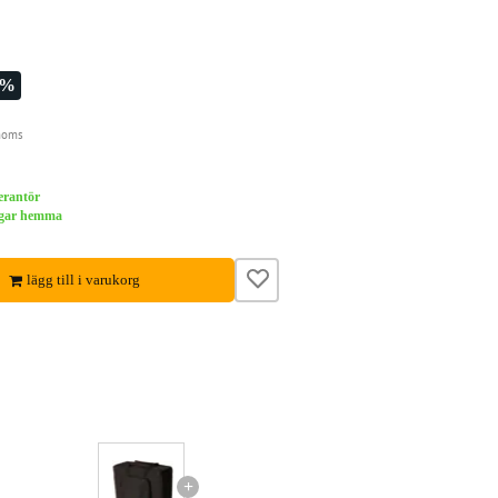
7%
moms
verantör
dagar hemma
lägg till i varukorg
+