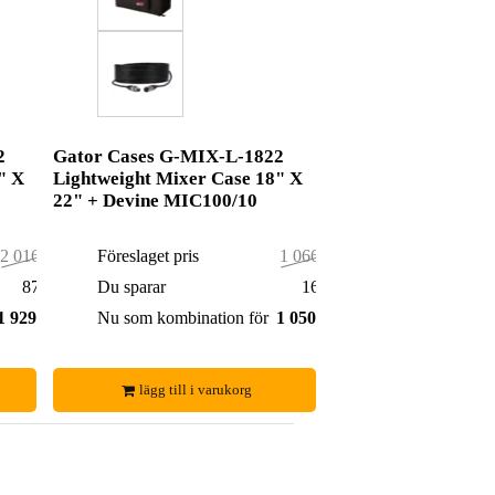
2
Gator Cases G-MIX-L-1822
" X
Lightweight Mixer Case 18" X
22" + Devine MIC100/10
2 016,00 kr
Föreslaget pris
1 066,00 kr
87,00 kr
Du sparar
16,00 kr
1 929,00 kr
Nu som kombination för
1 050,00 kr
lägg till i varukorg