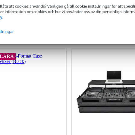
kr
1 867,00 kr
tillåta att cookies används? Vänligen gå till cookie inställningar för att speci
 Mer information om cookies och hur vi använder oss av din personliga informat
cy
.
lägg till i varukorg
lägg till i varukorg
llningar
ämför
Jämför
ULÄRA