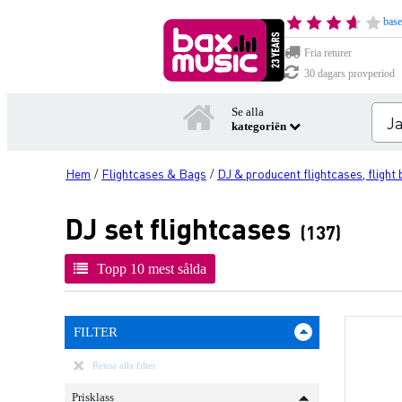
base
Fria returer
30 dagars provperiod
Se alla
kategoriën
Hem
Flightcases & Bags
DJ & producent flightcases, flight
/
/
DJ set flightcases
(137)
Topp 10 mest sålda
FILTER
Rensa alla filter
Prisklass