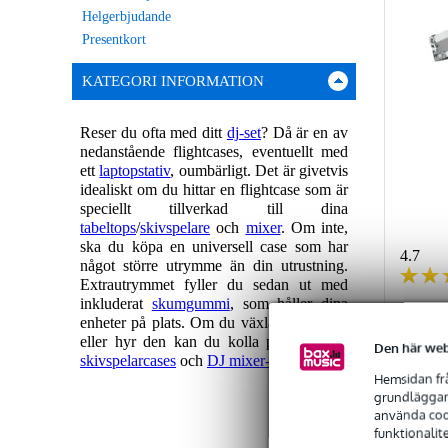
Helgerbjudande
Presentkort
KATEGORI INFORMATION
Reser du ofta med ditt
dj-set
? Då är en av
nedanstående flightcases, eventuellt med
ett
laptopstativ
, oumbärligt. Det är givetvis
idealiskt om du hittar en flightcase som är
speciellt tillverkad till dina
tabeltops
/
skivspelare
och
mixer
. Om inte,
ska du köpa en universell case som har
4.7
något större utrymme än din utrustning.
Extrautrymmet fyller du sedan ut med
inkluderat
skumgummi
, som håller dina
DAP f
enheter på plats. Om du växlar utrustning
serie
eller hyr den kan du kolla på våra lösa
Den här web
skivspelarcases
och
DJ mixer-flightcases
.
Hemsidan frå
I lager
grundläggand
använda cook
funktionalit
Föreslaget