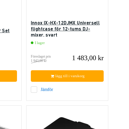
Innox IX-HX-12DJMX Universell
flightcase för 12-tums DJ-
r Set
mixer, svart
I lager
1 483,00 kr
Föreslaget pris
1 943,00 kr
lägg till i varukorg
Jämför