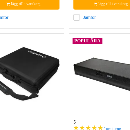
lägg till i varukorg
lägg till i varukorg
ämför
Jämför
POPULÄRA
5
1
omdöme