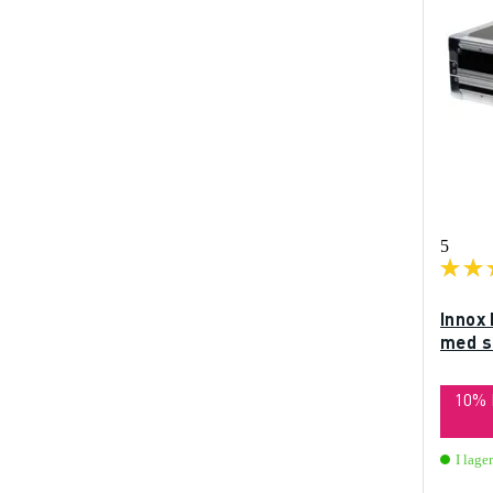
5
Innox 
med s
10%
I lager