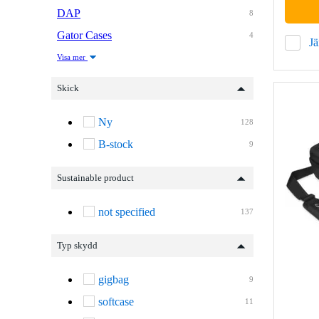
DAP
8
Gator Cases
4
J
Visa mer
Skick
Ny
128
B-stock
9
Sustainable product
not specified
137
Typ skydd
gigbag
9
softcase
11