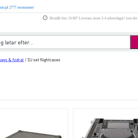
rat på 2777 recensioner
Beställt före 16:00? Leverans inom 3-4 arbetsdagar! (om det f
 bags & fodral
DJ set flightcases
/