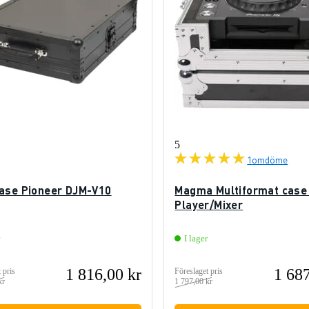
5
1
omdöme
ase Pioneer DJM-V10
Magma Multiformat case 
Player/Mixer
I lager
1 816,00 kr
1 687
 pris
Föreslaget pris
kr
1 797,00 kr