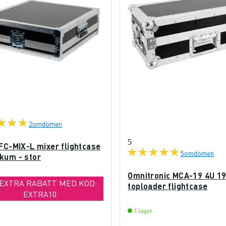
2
omdömen
5
FC-MIX-L mixer flightcase
5
omdömen
kum - stor
Omnitronic MCA-19 4U 1
 EXTRA RABATT MED KOD:
toploader flightcase
EXTRA10
I lager