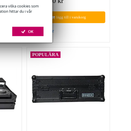
3 673,00 kr
ficera vilka cookies som
ion hittar du i vår
lägg till i varukorg
Jämför
OK
POPULÄRA