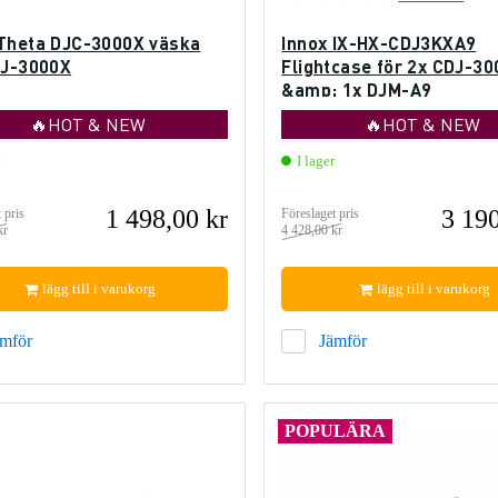
Theta DJC-3000X väska
Innox IX-HX-CDJ3KXA9
DJ-3000X
Flightcase för 2x CDJ-3
&amp; 1x DJM-A9
🔥HOT & NEW
🔥HOT & NEW
I lager
1 498,00 kr
3 190
 pris
Föreslaget pris
kr
4 428,00 kr
lägg till i varukorg
lägg till i varukorg
ämför
Jämför
POPULÄRA