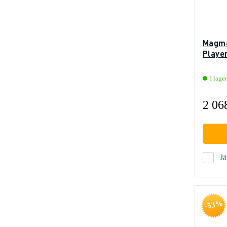
Magma
Player
I lager
2 06
J
-53%