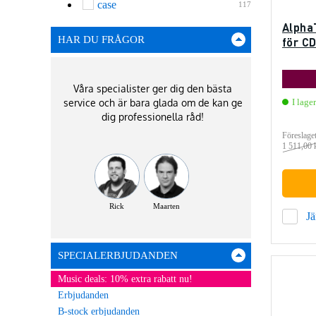
case
117
Alpha
HAR DU FRÅGOR
för C
Våra specialister ger dig den bästa
service och är bara glada om de kan ge
I lager
dig professionella råd!
Föreslaget
1 511,00 
Rick
Maarten
J
SPECIALERBJUDANDEN
Music deals: 10% extra rabatt nu!
Erbjudanden
B-stock erbjudanden