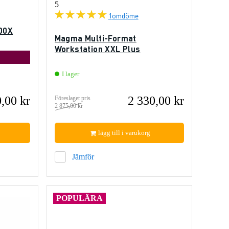
5
1
omdöme
000X
Magma Multi-Format
Workstation XXL Plus
I lager
,00 kr
2 330,00 kr
Föreslaget pris
2 875,00 kr
lägg till i varukorg
Jämför
POPULÄRA