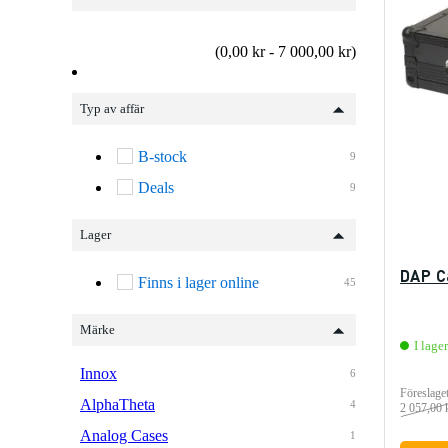
(0,00 kr - 7 000,00 kr)
Typ av affär
B-stock
9
Deals
9
Lager
DAP C
Finns i lager online
45
Märke
I lager
Innox
6
Föreslaget
AlphaTheta
4
2 057,00 
Analog Cases
1