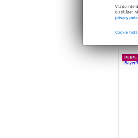
1 397,00 
Vill du inte 
du tillåter.
privacy poli
Cookie Instä
J
POP