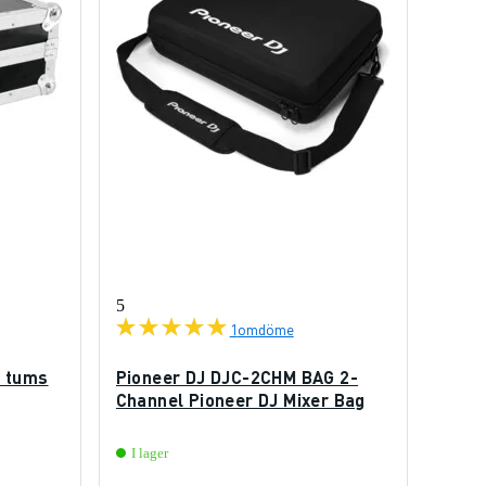
5
1
omdöme
9 tums
Pioneer DJ DJC-2CHM BAG 2-
Channel Pioneer DJ Mixer Bag
I lager