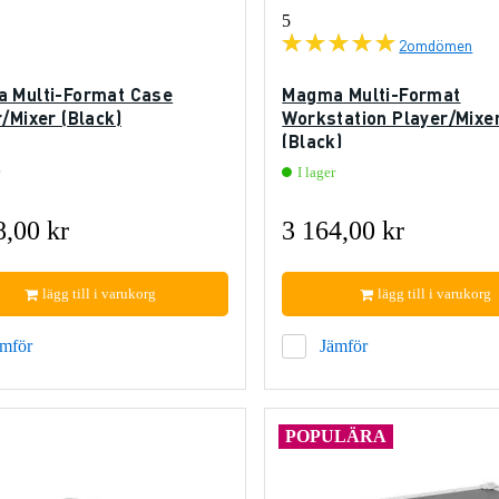
5
2
omdömen
 Multi-Format Case
Magma Multi-Format
/Mixer (Black)
Workstation Player/Mixe
(Black)
I lager
8,00 kr
3 164,00 kr
lägg till i varukorg
lägg till i varukorg
ämför
Jämför
POPULÄRA