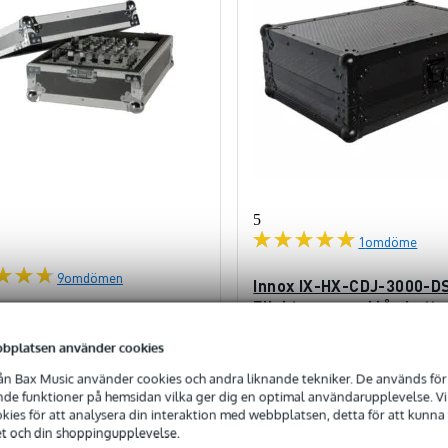
5
1
omdöme
9
omdömen
Innox IX-HX-CDJ-3000-D
Flightcase med låg botte
lightcase för Pioneer DJM
Pioneer CDJ 3000 Svart
n
bplatsen använder cookies
🔥HOT & NEW
n Bax Music använder cookies och andra liknande tekniker. De används för 
I lager
e funktioner på hemsidan vilka ger dig en optimal användarupplevelse. Vi s
ies för att analysera din interaktion med webbplatsen, detta för att kunna
et och din shoppingupplevelse.
1 385,00 kr
1 376
 pris
Föreslaget pris