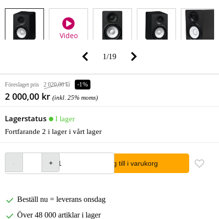
Video
1
/
19
Föreslaget pris
2 020,00 kr
-1%
2 000,00 kr
(inkl. 25% moms)
Lagerstatus
I lager
Fortfarande 2 i lager i vårt lager
lägg till i varukorg
Beställ nu = leverans onsdag
Över 48 000 artiklar i lager