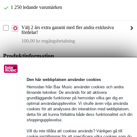
1 250 ledande varumärken
Välj 2 års extra garanti med fler andra exklusiva
fördelar!
100,00 kr engångsbetalning
Produktinformation
Yamaha HS5 aktiv monitor
effekt: 70 Watt (45 LF / 25 HF)
Den här webbplatsen använder cookies
5" baselement
Hemsidan från Bax Music använder cookies och andra
Fullständiga specifikationer
liknande tekniker. De används för att aktivera
grundläggande funktioner på hemsidan vilka ger dig en
optimal användarupplevelse. Vi skulle även vilja använda
cookies för att analysera din interaktion med webbplatsen,
Se även (9)
detta för att kunna förbättra både dess funktionalitet och din
shoppingupplevelse.
Vill du inte tillåta att cookies används? Vänligen gå till
cookie inställningar för att specificera vilka cookies som du