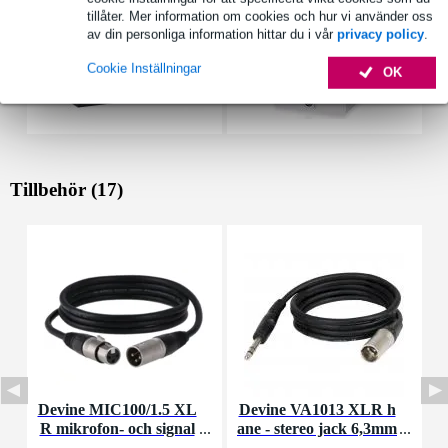
tillåter. Mer information om cookies och hur vi använder oss
av din personliga information hittar du i vår
privacy policy
.
Cookie Inställningar
OK
Tillbehör (17)
Devine MIC100/1.5 XL
Devine VA1013 XLR h
D
R mikrofon- och signal
ane - stereo jack 6,3mm
kabel 1,5 meter
hane 3 meter