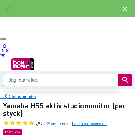
×
Studiomonitor
Yamaha HS5 aktiv studiomonitor (per
styck)
4,9 / 5
39 omdömen
lämna en recension
POPULÄRA