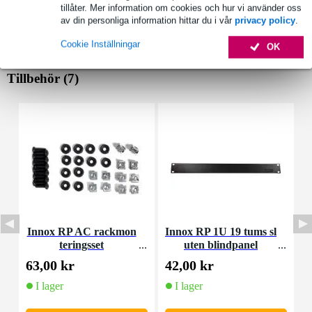
tillåter. Mer information om cookies och hur vi använder oss
av din personliga information hittar du i vår
privacy policy
.
Cookie Inställningar
OK
Tillbehör (7)
Innox RP AC rackmon
Innox RP 1U 19 tums sl
teringsset
uten blindpanel
M
63,00 kr
42,00 kr
4
I lager
I lager