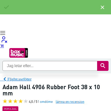
×
Flightcasefötter
Adam Hall 4906 Rubber Foot 38 x 10
mm
4,0 / 5
1 omdöme
lämna en recension
POPULÄRA