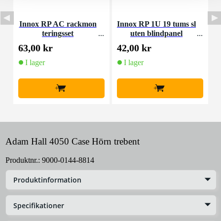
Innox RP AC rackmon
Innox RP 1U 19 tums sl
teringsset
uten blindpanel
M
63,00 kr
42,00 kr
4
I lager
I lager
+
+
Adam Hall 4050 Case Hörn trebent
Produktnr.:
9000-0144-8814
Produktinformation
Specifikationer