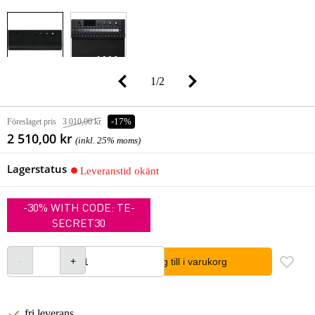
1
/
2
Föreslaget pris
3 010,00 kr
-17%
2 510,00 kr
(inkl. 25% moms)
Lagerstatus
Leveranstid okänt
-30% WITH CODE: TE-
SECRET30
lägg till i varukorg
fri leverans