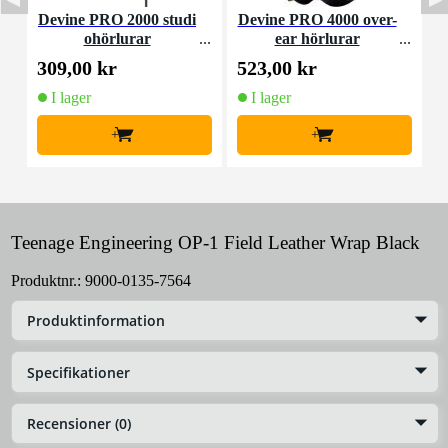
Devine PRO 2000 studi
Devine PRO 4000 over-
D
ohörlurar
ear hörlurar
309,00 kr
523,00 kr
5
I lager
I lager
+
+
Teenage Engineering OP-1 Field Leather Wrap Black
Produktnr.:
9000-0135-7564
Produktinformation
Specifikationer
Recensioner (0)