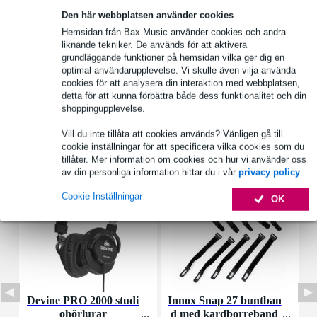
Över 48 000 artiklar i lager
Den här webbplatsen använder cookies
1 250 ledande varumärken
Hemsidan från Bax Music använder cookies och andra
liknande tekniker. De används för att aktivera
grundläggande funktioner på hemsidan vilka ger dig en
optimal användarupplevelse. Vi skulle även vilja använda
Produktinformation
cookies för att analysera din interaktion med webbplatsen,
detta för att kunna förbättra både dess funktionalitet och din
Fullständiga specifikationer
shoppingupplevelse.
Vill du inte tillåta att cookies används? Vänligen gå till
Tillbehör (59)
cookie inställningar för att specificera vilka cookies som du
tillåter. Mer information om cookies och hur vi använder oss
av din personliga information hittar du i vår
privacy policy
.
Cookie Inställningar
OK
Devine PRO 2000 studi
Innox Snap 27 buntban
D
ohörlurar
d med kardborreband