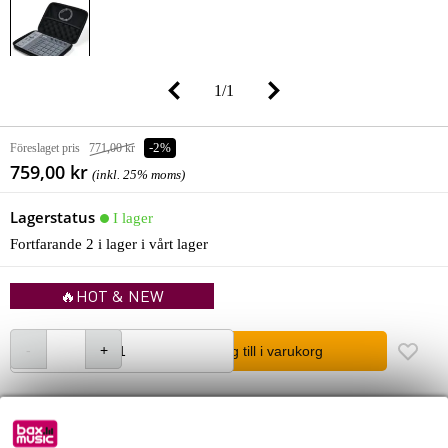
1
/
1
Föreslaget pris
771,00 kr
-2%
759,00 kr
(inkl. 25% moms)
Lagerstatus
I lager
Fortfarande 2 i lager i vårt lager
🔥HOT & NEW
lägg till i varukorg
Beställ före 23:00 = leverans onsdag