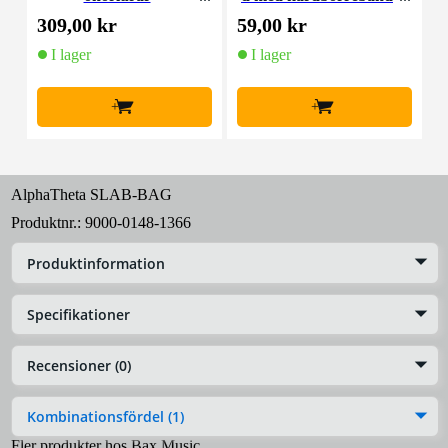
(10st)
309,00 kr
59,00 kr
5
I lager
I lager
+
+
AlphaTheta SLAB-BAG
Produktnr.:
9000-0148-1366
Produktinformation
Specifikationer
Recensioner (0)
Kombinationsfördel (1)
Fler produkter hos Bax Music