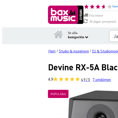
base
Fria returer
30 dagars provperiod
Se alla
kategoriën
Hem
Studio & inspelning
DJ & Studiomon
/
/
Devine RX-5A Black
4.9
4,9 / 5
7
omdömen
POPULÄRA