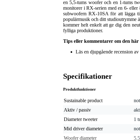
en 5,5-tums woofer och en 1-tums twee
monitorer i RX-serien med en 6- elle
subwoofern RX-10SA för att lägga til
populärmusik och ditt studioutrymme är 
kommer helt enkelt att ge dig den neut
fylliga produktioner.
Tips eller kommentarer om den här
Läs en djupgående recension av
Specifikationer
Produktfunktioner
Sustainable product
not
Aktiv / passiv
akt
Diameter tweeter
1 
Mid driver diameter
not
Woofer diameter
5.5