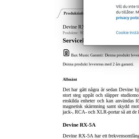
Vill du inte 
du tillåter.
Produktinformation
Videor (1)
360o
privacy poli
Devine RX-5A Black Active Studio Mon
Cookie Instä
Produktnr.:
9000-0067-0919
Servicelöfte
Bax Music Garanti
: Denna produkt lever
Denna produkt levereras med 2 års garanti.
Allmänt
Det har gått några år sedan Devine b
stort steg uppåt och släpper studiom
enskilda enheter och kan användas för
magnetisk skärmning samt skydd mot s
jack-, RCA- och XLR-portar så att de kan
Devine RX-5A
Devine RX-5A har ett frekvensomfång 