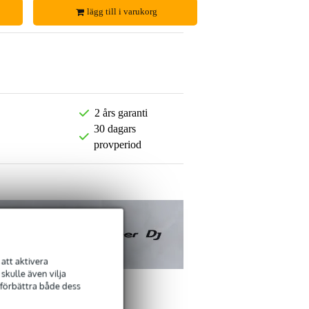
lägg till i varukorg
2 års garanti
30 dagars
provperiod
att aktivera
kulle även vilja
 förbättra både dess