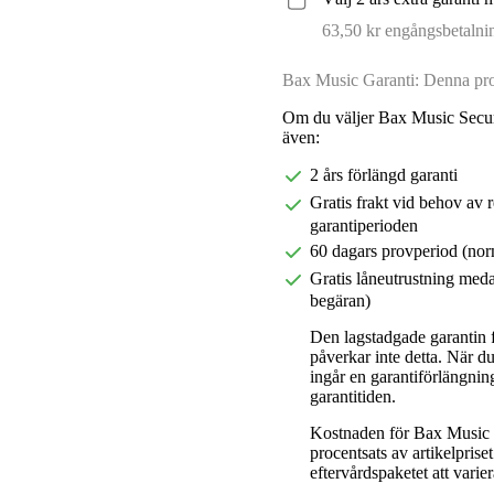
63,50 kr engångsbetalni
Bax Music Garanti: Denna prod
Om du väljer Bax Music Secur
även:
2 års förlängd garanti
Gratis frakt vid behov av 
garantiperioden
60 dagars provperiod (nor
Gratis låneutrustning meda
begäran)
Den lagstadgade garantin fö
påverkar inte detta. När 
ingår en garantiförlängnin
garantitiden.
Kostnaden för Bax Music E
procentsats av artikelpris
eftervårdspaketet att varier