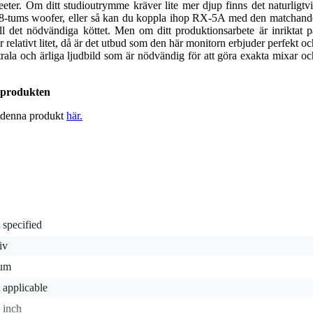
ter. Om ditt studioutrymme kräver lite mer djup finns det naturligtvi
r 8-tums woofer, eller så kan du koppla ihop RX-5A med den matchand
l det nödvändiga köttet. Men om ditt produktionsarbete är inriktat p
relativt litet, då är det utbud som den här monitorn erbjuder perfekt oc
rala och ärliga ljudbild som är nödvändig för att göra exakta mixar oc
 produkten
 denna produkt
här.
 specified
iv
tum
 applicable
 inch