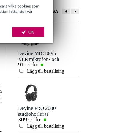
ficera vilka cookies som
ion hittar du i vår
ANDRA KÖPTE OCKSÅ
OK
Devine MIC100/5
Devine PRO 5000
XLR mikrofon- och
studiohörlurar
91,00 kr
587,00 kr
signalkabel 5 meter
Lägg till beställning
Lägg till beställn
t
m
r
-
Devine PRO 2000
Devine PRO 3000
studiohörlurar
studiohörlurar
309,00 kr
373,00 kr
Lägg till beställning
Lägg till beställn
d