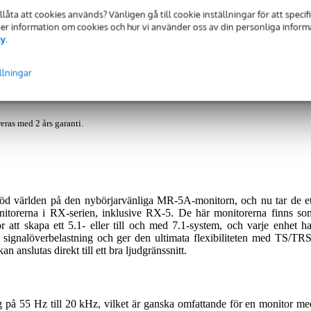
tillåta att cookies används? Vänligen gå till cookie inställningar för att speci
 Mer information om cookies och hur vi använder oss av din personliga informat
 foto
Recensioner
(7)
Nedladdningar (2)
Nyheter och artiklar (1)
cy
.
itor (Single Unit)
llningar
eras med 2 års garanti.
jöd världen på den nybörjarvänliga MR-5A-monitorn, och nu tar de et
onitorerna i RX-serien, inklusive RX-5. De här monitorerna finns so
 att skapa ett 5.1- eller till och med 7.1-system, och varje enhet ha
ignalöverbelastning och ger den ultimata flexibiliteten med TS/TRS
 anslutas direkt till ett bra ljudgränssnitt.
på 55 Hz till 20 kHz, vilket är ganska omfattande för en monitor me