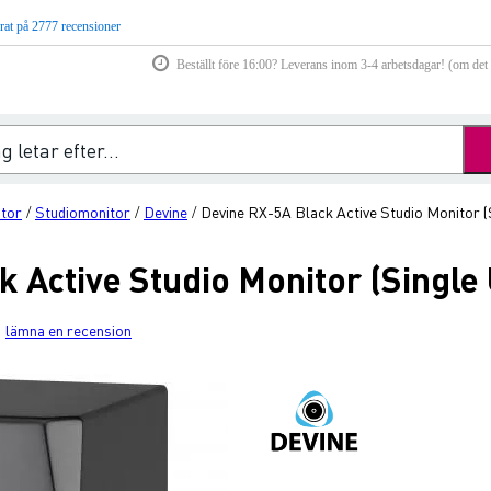
rat på 2777 recensioner
Beställt före 16:00? Leverans inom 3-4 arbetsdagar! (om det f
itor
Studiomonitor
Devine
Devine RX-5A Black Active Studio Monitor (S
/
/
/
 Active Studio Monitor (Single 
lämna en recension