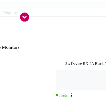
el högtalare
 - 20,9 kHz
 - 59 Hz
- 99 Watt
A in, 6,3 mm TRS input, XLR in
o Monitors
way (tweeter + woofer)
nt
 kg
0 x 36,0 x 35,0 cm
I lager