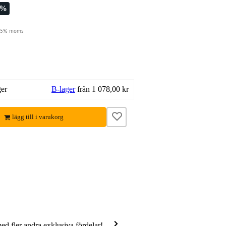
8%
 25% moms
ger
B-lager
från 1 078,00 kr
lägg till i varukorg
med fler andra exklusiva fördelar!