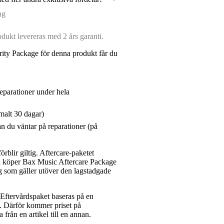
ng
ukt levereras med 2 års garanti.
ity Package för denna produkt får du
reparationer under hela
malt 30 dagar)
n du väntar på reparationer (på
rblir giltig. Aftercare-paketet
du köper Bax Music Aftercare Package
g som gäller utöver den lagstadgade
ftervårdspaket baseras på en
et. Därför kommer priset på
a från en artikel till en annan.