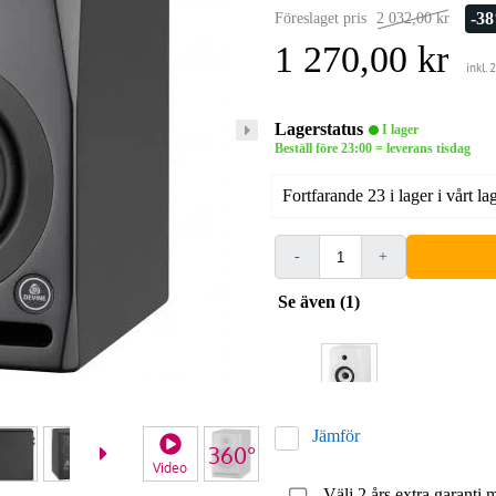
-3
Föreslaget pris
2 032,00 kr
1 270,00 kr
inkl.
Lagerstatus
I lager
Beställ före 23:00 = leverans tisdag
Fortfarande 23 i lager i vårt la
-
+
Se även (1)
Jämför
Video
Välj 2 års extra garanti 