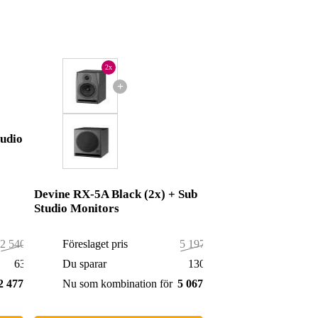
2x
+
tudio
Devine RX-5A Black (2x) + Sub
Studio Monitors
2 540,00 kr
Föreslaget pris
5 197,00 kr
63,00 kr
Du sparar
130,00 kr
2 477,00 kr
Nu som kombination för
5 067,00 kr