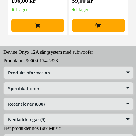
106,00 kr
59,00 kr
2
I lager
I lager
+
+
Devine Onyx 12A sångsystem med subwoofer
Produktnr.:
9000-0154-5323
Produktinformation
Specifikationer
Recensioner (838)
Nedladdningar (9)
Fler produkter hos Bax Music