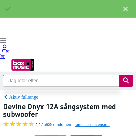
×
Aktiv fullrange
Devine Onyx 12A sångsystem med
subwoofer
4,4 / 5
838 omdömen
lämna en recension