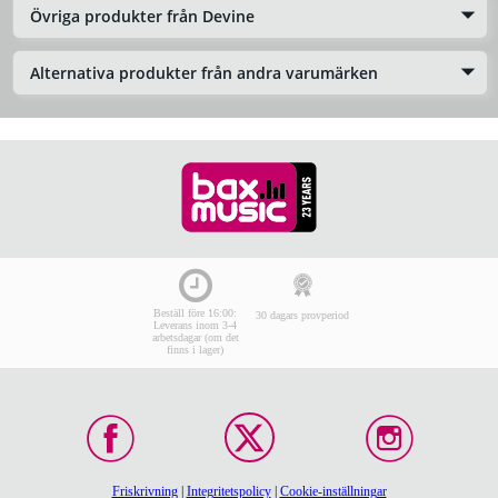
Övriga produkter från Devine
Alternativa produkter från andra varumärken
Beställ före 16:00:
30 dagars provperiod
Leverans inom 3-4
arbetsdagar (om det
finns i lager)
Friskrivning
|
Integritetspolicy
|
Cookie-inställningar