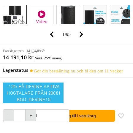
Video
1
/
95
Föreslaget pris
14 194,83 kr
14 191,10 kr
(inkl. 25% moms)
Lagerstatus
Gör din beställning nu och få den om 11 veckor
-15% PÅ DEVINE AKTIVA
HÖGTALARE FRÅN 200€!
KOD: DEVINE15
lägg till i varukorg