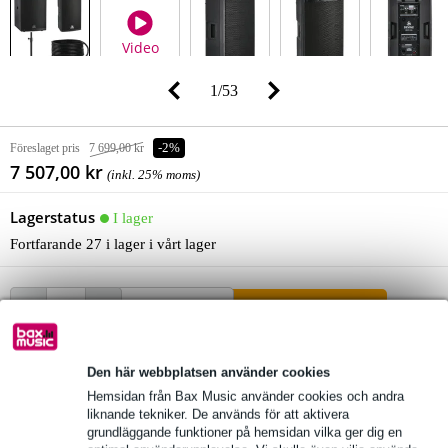
Video
1
/
53
Föreslaget pris
7 699,00 kr
-2%
7 507,00 kr
(inkl. 25% moms)
Lagerstatus
I lager
Fortfarande 27 i lager i vårt lager
lägg till i varukorg
Den här webbplatsen använder cookies
Beställ nu = leverans torsdag
Hemsidan från Bax Music använder cookies och andra
Över 48 000 artiklar i lager
liknande tekniker. De används för att aktivera
grundläggande funktioner på hemsidan vilka ger dig en
1 250 ledande varumärken