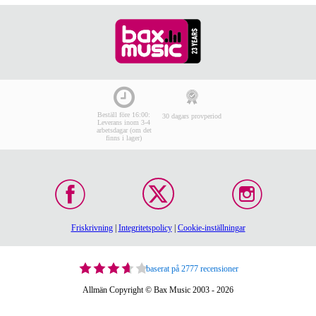
Beställ före 16:00:
30 dagars provperiod
Leverans inom 3-4
arbetsdagar (om det
finns i lager)
Friskrivning
|
Integritetspolicy
|
Cookie-inställningar
baserat på 2777 recensioner
Allmän Copyright © Bax Music 2003 - 2026