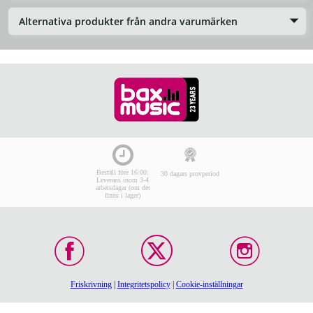
Alternativa produkter från andra varumärken
Beställ före 16:00:
30 dagars provperiod
Leverans inom 3-4
arbetsdagar (om det
finns i lager)
Friskrivning
|
Integritetspolicy
|
Cookie-inställningar