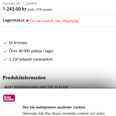
Föreslaget pris
1 251,00 kr
1 243,00 kr
(inkl. 25% moms)
Lagerstatus
För närvarande inte tillgänglig
fri leverans
Över 48 000 artiklar i lager
1 250 ledande varumärken
Produktinformation
aktivt högtalarsystem med full räckvidd
uppsättning med 2 högtalare: 1 aktiv högtalare och 1 passiv
högtalare
RMS-effekt: 2 x 25 watt
Den här webbplatsen använder cookies
Fullständiga specifikationer
Hemsidan från Bax Music använder cookies och andra