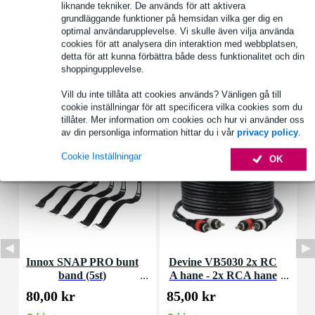
liknande tekniker. De används för att aktivera
Se även (2)
grundläggande funktioner på hemsidan vilka ger dig en
optimal användarupplevelse. Vi skulle även vilja använda
cookies för att analysera din interaktion med webbplatsen,
detta för att kunna förbättra både dess funktionalitet och din
shoppingupplevelse.
Vill du inte tillåta att cookies används? Vänligen gå till
Tillbehör (4)
cookie inställningar för att specificera vilka cookies som du
tillåter. Mer information om cookies och hur vi använder oss
av din personliga information hittar du i vår
privacy policy
.
Cookie Inställningar
OK
Innox SNAP PRO bunt
Devine VB5030 2x RC
band (5st)
A hane - 2x RCA hane
3 meter
80,00 kr
85,00 kr
7