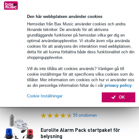
🔥HOT & NEW
I lager
Den här webbplatsen använder cookies
lägg till i varukorg
Hemsidan från Bax Music använder cookies och andra
liknande tekniker. De används för att aktivera
grundläggande funktioner på hemsidan vilka ger dig en
3 omdömen
Popu
optimal användarupplevelse. Vi skulle även vilja använda
lär
cookies för att analysera din interaktion med webbplatsen,
Avilexx Sparkus 1 gangränfontän 5 meter
detta för att kunna förbättra både dess funktionalitet och din
inomhus
shoppingupplevelse.
Vill du inte tillåta att cookies används? Vänligen gå till
6 669,00 kr
10% EXTRA
cookie inställningar för att specificera vilka cookies som du
Föreslaget pris
7 458,00 kr
RABATT MED
tillåter. Mer information om cookies och hur vi använder oss
KOD: EXTRA10
I lager
av din personliga information hittar du i vår
privacy policy
.
Cookie Inställningar
OK
lägg till i varukorg
55 omdömen
Eurolite Alarm Pack startpaket för
belysning