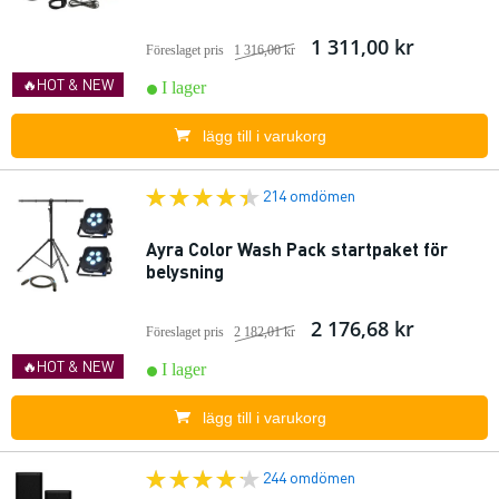
1 311,00 kr
Föreslaget pris
1 316,00 kr
🔥HOT & NEW
I lager
lägg till i varukorg
214 omdömen
Ayra Color Wash Pack startpaket för
belysning
2 176,68 kr
Föreslaget pris
2 182,01 kr
🔥HOT & NEW
I lager
lägg till i varukorg
244 omdömen