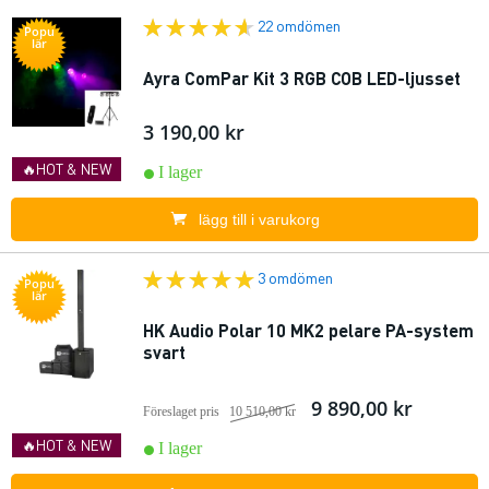
22 omdömen
Popu
lär
Ayra ComPar Kit 3 RGB COB LED-ljusset
3 190,00 kr
🔥HOT & NEW
I lager
lägg till i varukorg
3 omdömen
Popu
lär
HK Audio Polar 10 MK2 pelare PA-system
svart
9 890,00 kr
Föreslaget pris
10 510,00 kr
🔥HOT & NEW
I lager