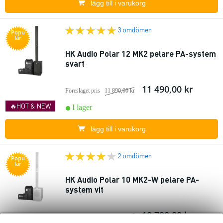
lägg till i varukorg
3 omdömen
Popu
lär
HK Audio Polar 12 MK2 pelare PA-system
svart
11 490,00 kr
Föreslaget pris
11 890,00 kr
🔥HOT & NEW
I lager
lägg till i varukorg
2 omdömen
Popu
lär
HK Audio Polar 10 MK2-W pelare PA-
system vit
10 790,00 kr
Föreslaget pris
10 890,00 kr