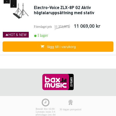
Electro-Voice ZLX-8P G2 Aktiv
högtalaruppsättning med stativ
11 069,00 kr
Föreslaget pris
11 353,00 kr
🔥HOT & NEW
I lager
lägg till i varukorg
Beställ före 16:00:
30 dagars provperiod
Leverans inom 3-4
arbetsdagar (om det