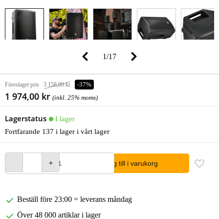
1
/
17
Föreslaget pris
3 158,00 kr
-37%
1 974,00 kr
(inkl. 25% moms)
Lagerstatus
I lager
Fortfarande 137 i lager i vårt lager
lägg till i varukorg
Beställ före 23:00 = leverans måndag
Över 48 000 artiklar i lager