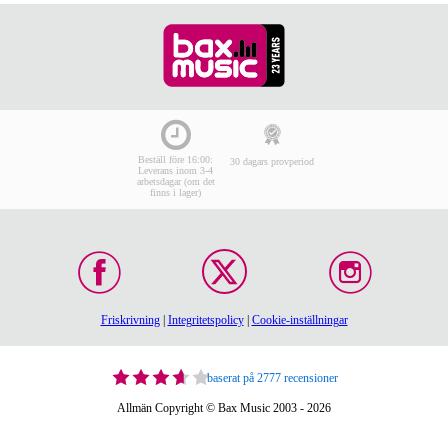
Beställ före 16:00:
30 dagars provperiod
Leverans inom 3-4
arbetsdagar (om det
finns i lager)
Friskrivning
|
Integritetspolicy
|
Cookie-inställningar
baserat på 2777 recensioner
Allmän Copyright © Bax Music 2003 - 2026