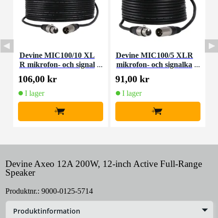
Devine MIC100/10 XL
Devine MIC100/5 XLR
R mikrofon- och signal
mikrofon- och signalka
kabel 10 meter
bel 5 meter
106,00 kr
91,00 kr
2
I lager
I lager
+
+
Devine Axeo 12A 200W, 12-inch Active Full-Range
Speaker
Produktnr.:
9000-0125-5714
Produktinformation