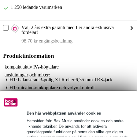
1 250 ledande varumärken
Välj 2 års extra garanti med fler andra exklusiva
fördelar!
98,70 kr engångsbetalning
Produktinformation
kompakt aktiv PA-högtalare
anslutningar och mixer:
CH1: balanserad 3-polig XLR eller 6,35 mm TRS-jack
CH1: mic/line-omkopplare och volymkontroll
CH2: balanserad 3-polig XLR eller 6,35 mm TRS-jack
Mediaspelare:
SD-kortingång t.b.v. minneskort
Den här webbplatsen använder cookies
USB-ingång för minnesenheter
Hemsidan från Bax Music använder cookies och andra
stödjer trådlös Bluetooth-anslutning och TWS (True Wireless
liknande tekniker. De används för att aktivera
Stereo)
grundläggande funktioner på hemsidan vilka ger dig en