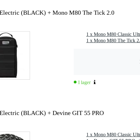
lon
 specified
 Electric (BLACK) + Mono M80 The Tick 2.0
a
a
1 x Mono M80 The Tick 2.0
nktålig
rt
I lager
 kg
,0 x 44,5 x 18,5 cm
 Electric (BLACK) + Devine GIT 55 PRO
isk