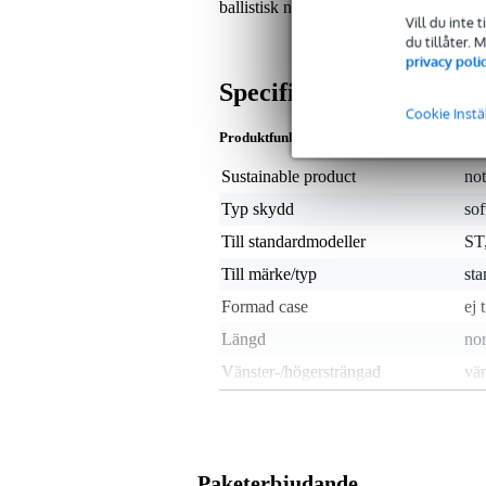
ballistisk nylon och vattentäta blixtlås
Vill du inte 
du tillåter.
privacy poli
Specifikationer
Cookie Instä
Produktfunktioner
Sustainable product
not
Typ skydd
sof
Till standardmodeller
ST,
Till märke/typ
st
Formad case
ej 
Längd
nor
Vänster-/högersträngad
vän
Utrymme för stämmekanik
fri
Speciellt till hollow/semihollow
nej
body
Paketerbjudande