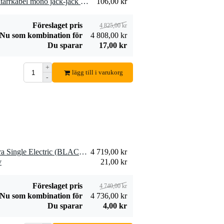
1 x Devine GIT 55 PRO gitarrkabel mono jack-jack vinklat 5.5 meter
106,00 kr
Föreslaget pris
4 825,00 kr
Nu som kombination för
4 808,00 kr
Du sparar
17,00 kr
+
lägg till i varukorg
-
1 x Mono M80 Classic Ultra Single Electric (BLACK) mjukt fodral för elgitarr
4 719,00 kr
v
21,00 kr
Föreslaget pris
4 740,00 kr
Nu som kombination för
4 736,00 kr
Du sparar
4,00 kr