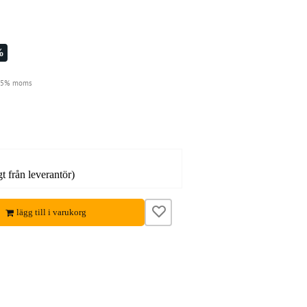
%
 25% moms
gt från leverantör)
lägg till i varukorg