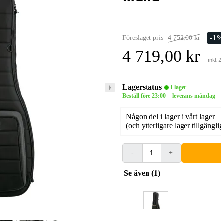
-1
Föreslaget pris
4 752,00 kr
4 719,00 kr
inkl.
Lagerstatus
I lager
Beställ före 23:00 = leverans måndag
Någon del i lager i vårt lager
(och ytterligare lager tillgängli
-
+
Se även (1)