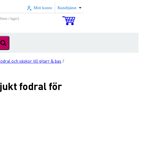
Mitt konto
Kundtjänst
inns i lager)
odral och väskor till gitarr & bas
/
ukt fodral för