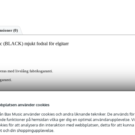
nsioner
(0)
c (BLACK) mjukt fodral för elgitarr
eras med livslång fabriksgaranti.
garanti.
är speciellt framtagen för krävande gitarrister som vill ha ett tåligt oc
bplatsen använder cookies
nterade Freeride-hjulsystemet kan du flytta ditt instrument smidigt uta
n Bax Music använder cookies och andra liknande tekniker. De används för 
juka fodralet finns Headlock halsupphängningssystem som håller gitarre
e funktioner på hemsidan vilka ger dig en optimal användarupplevelse. Vi s
tsliga stötar. En diskret innerficka finns och det finns också en rymli
ies för att analysera din interaktion med webbplatsen, detta för att kunna
ckas ut för att rymma pedaler, kablar och verktyg. Behöver du me
et och din shoppingupplevelse.
Mono Tick 2.0 eller 2.0+ tillbehörsväskor. Med vattenresistent 1680