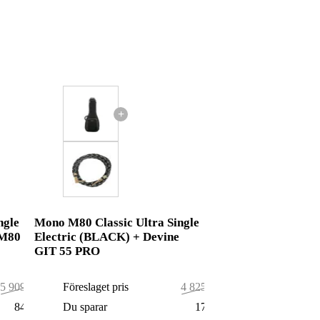
+
ngle
Mono M80 Classic Ultra Single
 M80
Electric (BLACK) + Devine
GIT 55 PRO
5 909,00 kr
Föreslaget pris
4 825,00 kr
84,00 kr
Du sparar
17,00 kr