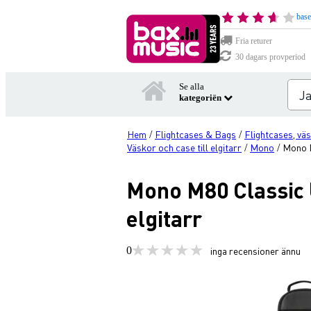
base
Fria returer
30 dagars provperiod
Se alla
kategoriën
Hem
Flightcases & Bags
Flightcases, väs
/
/
Väskor och case till elgitarr
Mono
Mono M
/
/
Mono M80 Classic U
elgitarr
0
inga recensioner ännu