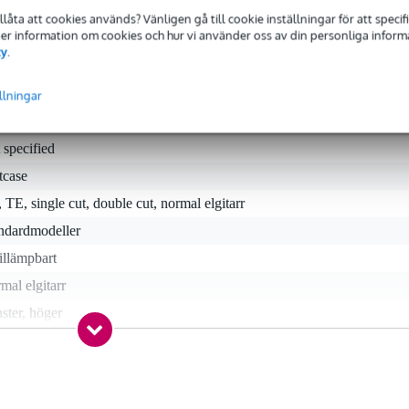
 är din gitarr väl skyddad från regn och andra väderförhållanden.
tillåta att cookies används? Vänligen gå till cookie inställningar för att speci
 Mer information om cookies och hur vi använder oss av din personliga informat
cy
.
llningar
 specified
tcase
 TE, single cut, double cut, normal elgitarr
andardmodeller
tillämpbart
mal elgitarr
ster, höger
tt, endast för 6-in-line