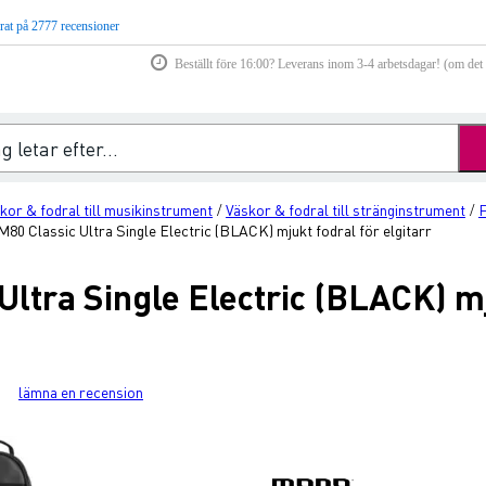
rat på 2777 recensioner
Beställt före 16:00? Leverans inom 3-4 arbetsdagar! (om det f
kor & fodral till musikinstrument
Väskor & fodral till stränginstrument
F
/
/
80 Classic Ultra Single Electric (BLACK) mjukt fodral för elgitarr
ltra Single Electric (BLACK) mj
lämna en recension