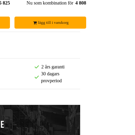
5 825,00 kr
Nu som kombination för
4 808,00 kr
lägg till i varukorg
2 års garanti
30 dagars
provperiod