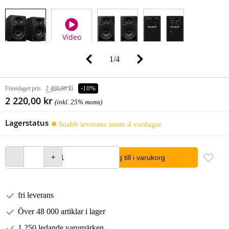
Video
1
/
4
Föreslaget pris
2 460,00 kr
-10%
2 220,00 kr
(inkl. 25% moms)
Lagerstatus
Snabb leverans inom 4 vardagar
lägg till i varukorg
fri leverans
Över 48 000 artiklar i lager
1 250 ledande varumärken