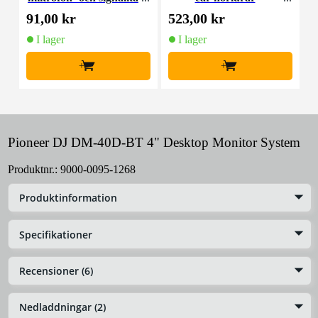
bel 5 meter
91,00 kr
523,00 kr
5
I lager
I lager
+
+
Pioneer DJ DM-40D-BT 4" Desktop Monitor System
Produktnr.:
9000-0095-1268
Produktinformation
Specifikationer
Recensioner (6)
Nedladdningar (2)