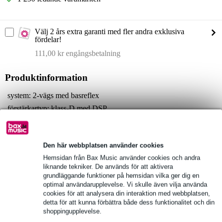
Välj 2 års extra garanti med fler andra exklusiva
fördelar!
111,00 kr engångsbetalning
Produktinformation
system: 2-vägs med basreflex
förstärkartyp: klass-D med DSP
förstärkarens utgångar:
vänster kanal: 19 W / 4 ohm
höger kanal: 19 W / 4 ohm
Den här webbplatsen använder cookies
Fullständiga specifikationer
Hemsidan från Bax Music använder cookies och andra
liknande tekniker. De används för att aktivera
grundläggande funktioner på hemsidan vilka ger dig en
optimal användarupplevelse. Vi skulle även vilja använda
Se även (1)
cookies för att analysera din interaktion med webbplatsen,
detta för att kunna förbättra både dess funktionalitet och din
shoppingupplevelse.