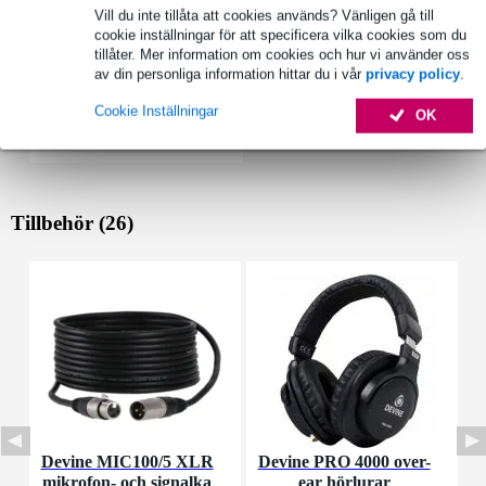
Vill du inte tillåta att cookies används? Vänligen gå till
cookie inställningar för att specificera vilka cookies som du
tillåter. Mer information om cookies och hur vi använder oss
av din personliga information hittar du i vår
privacy policy
.
Cookie Inställningar
OK
Tillbehör (26)
Devine MIC100/5 XLR
Devine PRO 4000 over-
D
mikrofon- och signalka
ear hörlurar
s