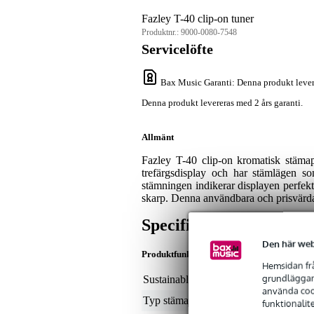
Fazley T-40 clip-on tuner
Produktnr.:
9000-0080-7548
Servicelöfte
Bax Music Garanti
: Denna produkt lever
Denna produkt levereras med 2 års garanti.
Allmänt
Fazley T-40 clip-on kromatisk stämap
trefärgsdisplay och har stämlägen so
stämningen indikerar displayen perfekt 
skarp. Denna användbara och prisvärda
Specifikationer
Den här web
Produktfunktioner
Hemsidan frå
grundläggand
Sustainable product
not
använda cook
Typ stämapparat
cli
funktionalit