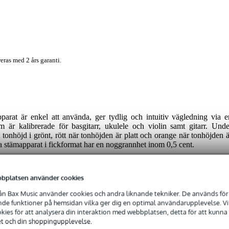
eras med 2 års garanti.
parat är enkel att använda, ger tydlig och intuitiv vägledning via e
m är kalibrerade för basgitarr, ukulele och violin samt gitarr. Unde
tonhöjd i grönt, rött när tonhöjden är platt och orange när tonhöjden ä
 stämapparat i fickformat har en noggrannhet inom 0,5 cent.
bplatsen använder cookies
n Bax Music använder cookies och andra liknande tekniker. De används för 
e funktioner på hemsidan vilka ger dig en optimal användarupplevelse. Vi s
 specified
ies för att analysera din interaktion med webbplatsen, detta för att kunna
p-on stämapparat
et och din shoppingupplevelse.