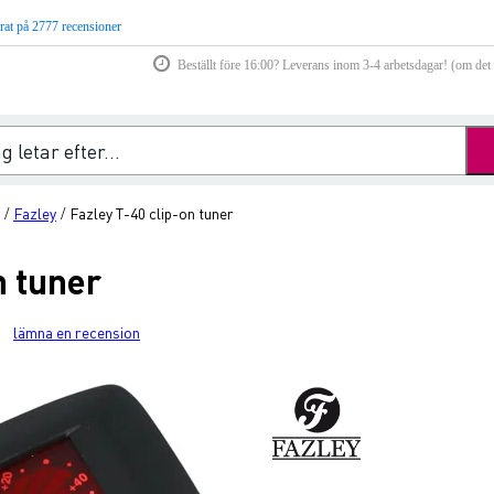
rat på 2777 recensioner
Beställt före 16:00? Leverans inom 3-4 arbetsdagar! (om det f
Fazley
Fazley T-40 clip-on tuner
/
/
n tuner
lämna en recension