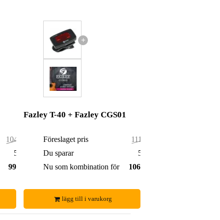
+
Fazley T-40 + Fazley CGS01
104,00 kr
Föreslaget pris
111,00 kr
5,00 kr
Du sparar
5,00 kr
99,00 kr
Nu som kombination för
106,00 kr
lägg till i varukorg