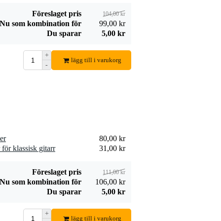
80,00 kr
80,00 kr
Lägg till beställning
Lägg till beställn
Föreslaget pris
104,00 kr
Nu som kombination för
99,00 kr
Du sparar
5,00 kr
+
lägg till i varukorg
-
Ernie Ball 2223
Innox IGS 07
Super Slinky 009 –
gitarrställ elgitarr
87,00 kr
133,00 kr
024 rosa strängset
Lägg till beställning
Lägg till beställn
er
80,00 kr
ör klassisk gitarr
31,00 kr
Föreslaget pris
111,00 kr
Nu som kombination för
106,00 kr
Du sparar
5,00 kr
+
lägg till i varukorg