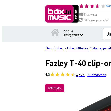
base
Fria returer
30 dagars provperiod
Se alla
kategoriën
Hem
Gitarr
Gitarrtillbehör
Stämapparat
/
/
/
Fazley T-40 clip-o
4.5
4,5 / 5
20
omdömen
POPULÄRA