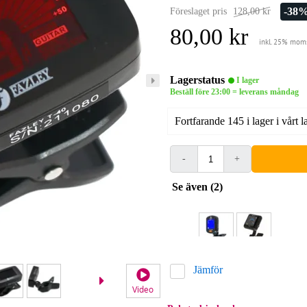
-38
Föreslaget pris
128,00 kr
80,00 kr
inkl. 25% mom
Lagerstatus
I lager
Beställ före 23:00 = leverans måndag
Fortfarande 145 i lager i vårt l
-
+
Se även (2)
Jämför
Video