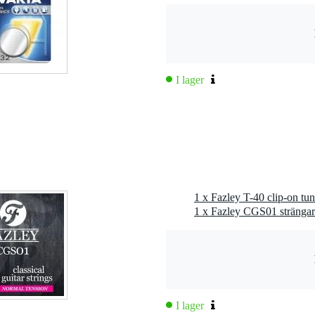
I lager
ön (ren), röd (för låg), orange (för hög)
umknappcellsbatteri
1 x Fazley T-40 clip-on tun
1 x Fazley CGS01 strängar f
I lager