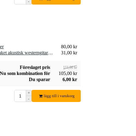
-
er
80,00 kr
1 x Fazley AGS03 strängpaket akustisk westerngitarr (medium light)
31,00 kr
Föreslaget pris
111,00 kr
Nu som kombination för
105,00 kr
Du sparar
6,00 kr
+
lägg till i varukorg
-