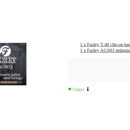
1 x Fazley T-40 clip-on tun
I lager