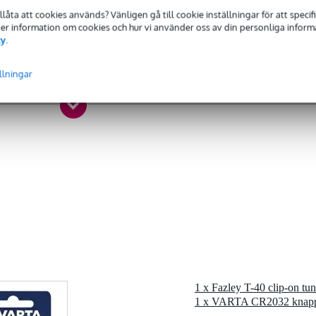
ration sensor
tillåta att cookies används? Vänligen gå till cookie inställningar för att speci
 Mer information om cookies och hur vi använder oss av din personliga informat
ing instruments
cy
.
a
 - C8
llningar
T, färg
rt
gr
 x 4,5 x 3,2 cm
1 x Fazley T-40 clip-on tun
1 x VARTA CR2032 knappc
88 Hz)