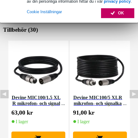
av din personliga information hittar du i vår
privacy policy
.
Cookie Inställningar
OK
Tillbehör (30)
Devine MIC100/1.5 XL
Devine MIC100/5 XLR
D
R mikrofon- och signal
mikrofon- och signalka
kabel 1,5 meter
bel 5 meter
63,00 kr
91,00 kr
3
I lager
I lager
+
+