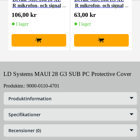
R mikrofon- och signal
R mikrofon- och signal
m
kabel 10 meter
kabel 1,5 meter
106,00 kr
63,00 kr
9
I lager
I lager
+
+
LD Systems MAUI 28 G3 SUB PC Protective Cover
Produktnr.:
9000-0110-4701
Produktinformation
Specifikationer
Recensioner (0)