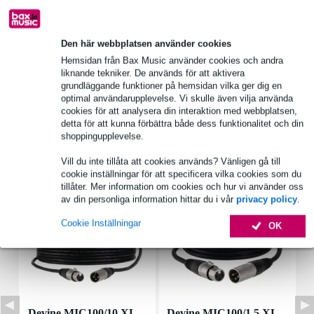
Produktinformation
Den här webbplatsen använder cookies
material: Nylon 168DD
Hemsidan från Bax Music använder cookies och andra
liknande tekniker. De används för att aktivera
foder: 8 mm
grundläggande funktioner på hemsidan vilka ger dig en
mått: 53,5 x 48 x 38 cm
optimal användarupplevelse. Vi skulle även vilja använda
cookies för att analysera din interaktion med webbplatsen,
Fullständiga specifikationer
detta för att kunna förbättra både dess funktionalitet och din
shoppingupplevelse.
Tillbehör (22)
Vill du inte tillåta att cookies används? Vänligen gå till
cookie inställningar för att specificera vilka cookies som du
tillåter. Mer information om cookies och hur vi använder oss
av din personliga information hittar du i vår
privacy policy
.
Cookie Inställningar
OK
Devine MIC100/10 XL
Devine MIC100/1.5 XL
D