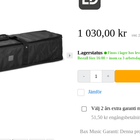
1 030,00 kr
inkl.
Lagerstatus
Finns i lager hos le
Beställ före 16:00 = inom ca 3 arbets
-
+
Jämför
Välj 2 års extra garanti 
51,50 kr engångsbetalni
Bax Music Garanti: Denna prod