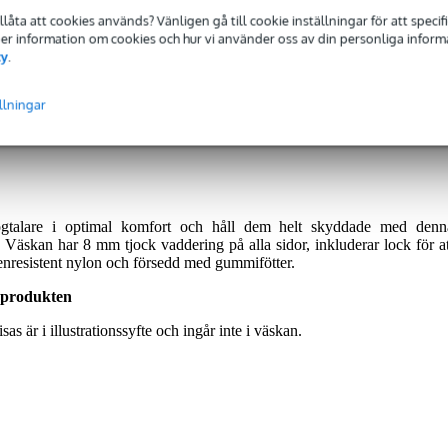
tillåta att cookies används? Vänligen gå till cookie inställningar för att speci
dded Bag for MAUI 28 G3 Column Array Speakers
 Mer information om cookies och hur vi använder oss av din personliga informat
cy
.
llningar
eras med 2 års garanti.
alare i optimal komfort och håll dem helt skyddade med denn
äskan har 8 mm tjock vaddering på alla sidor, inkluderar lock för at
ttenresistent nylon och försedd med gummifötter.
 produkten
 är i illustrationssyfte och ingår inte i väskan.