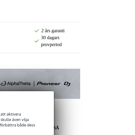
2 års garanti
30 dagars
provperiod
att aktivera
kulle även vilja
 förbättra både dess
ANDRA KÖPTE OCKSÅ