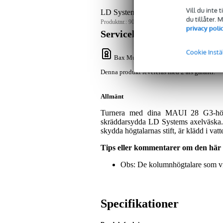
Vill du inte 
LD Systems MAUI 28 G3 SAT BAG Pa
du tillåter.
Produktnr.:
9000-0110-4059
privacy poli
Servicelöfte
Cookie Instä
Bax Music Garanti
: Denna produkt lever
Denna produkt levereras med 2 års garanti.
Allmänt
Turnera med dina MAUI 28 G3-högt
skräddarsydda LD Systems axelväska. V
skydda högtalarnas stift, är klädd i va
Tips eller kommentarer om den här
Obs: De kolumnhögtalare som visas
Specifikationer