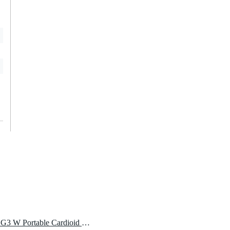
1 x LD Systems MAUI 28 G3 W Portable Cardioid Column Array Speaker System (White)