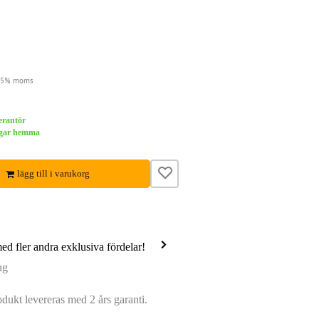
 25% moms
verantör
dagar hemma
lägg till i varukorg
med fler andra exklusiva fördelar!
ng
ukt levereras med 2 års garanti.