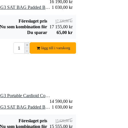
16 190,00 kr
1 x LD Systems MAUI 28 G3 SAT BAG Padded Bag for MAUI 28 G3 Column Array Speakers
1 030,00 kr
Föreslaget pris
17 220,00 kr
Nu som kombination för
17 155,00 kr
Du sparar
65,00 kr
+
lägg till i varukorg
-
1 x LD Systems MAUI 28 G3 Portable Cardioid Column Array Speaker System (Black)
14 590,00 kr
1 x LD Systems MAUI 28 G3 SAT BAG Padded Bag for MAUI 28 G3 Column Array Speakers
1 030,00 kr
Föreslaget pris
15 620,00 kr
Nu som kombination för
15 555,00 kr