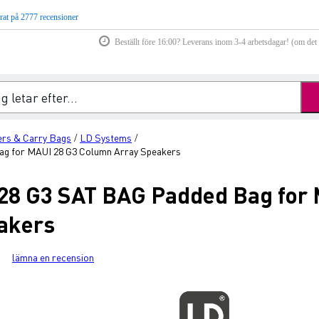
rat på 2777 recensioner
Beställt före 16:00? Leverans inom 3-4 arbetsdagar! (om det f
rs & Carry Bags
LD Systems
/
/
g for MAUI 28 G3 Column Array Speakers
28 G3 SAT BAG Padded Bag for 
akers
lämna en recension