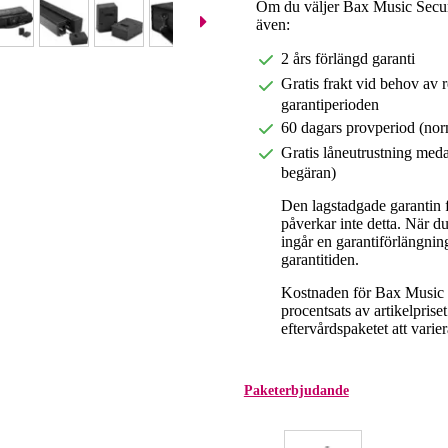
Om du väljer Bax Music Secur
även:
2 års förlängd garanti
Gratis frakt vid behov av 
garantiperioden
60 dagars provperiod (nor
Gratis låneutrustning meda
begäran)
Den lagstadgade garantin fö
påverkar inte detta. När 
ingår en garantiförlängnin
garantitiden.
Kostnaden för Bax Music E
procentsats av artikelpris
eftervårdspaketet att varier
Paketerbjudande