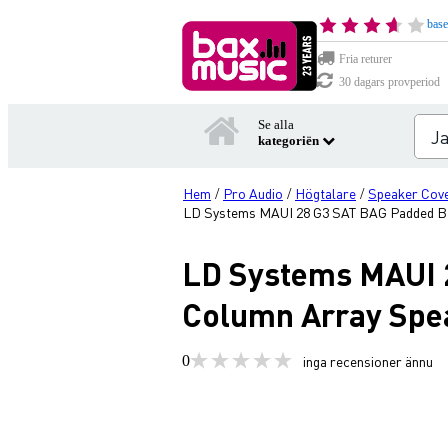
base
Fria returer
30 dagars provperiod
Se alla
kategoriën
Hem
Pro Audio
Högtalare
Speaker Cove
/
/
/
LD Systems MAUI 28 G3 SAT BAG Padded Ba
LD Systems MAUI 
Column Array Spe
0
inga recensioner ännu