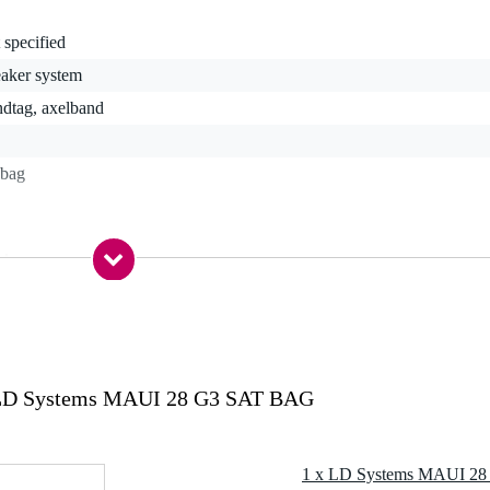
 specified
eaker system
ndtag, axelband
gbag
 kg
0 x 33,0 x 15,0 cm
LD Systems MAUI 28 G3 SAT BAG