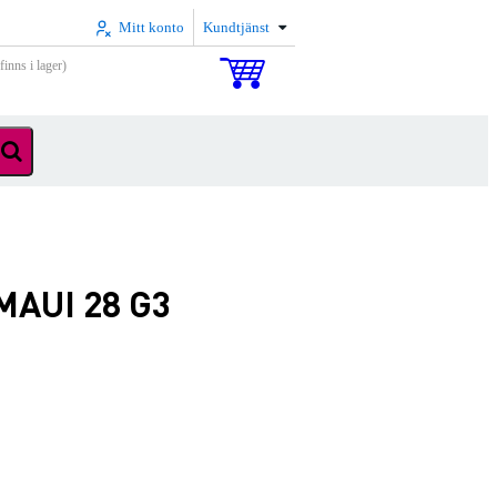
Mitt konto
Kundtjänst
inns i lager)
MAUI 28 G3