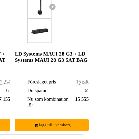
+
 +
LD Systems MAUI 28 G3 + LD
AT
Systems MAUI 28 G3 SAT BAG
7 220,00 kr
Föreslaget pris
15 620,00 kr
65,00 kr
Du sparar
65,00 kr
7 155,00 kr
Nu som kombination
15 555,00 kr
för
lägg till i varukorg