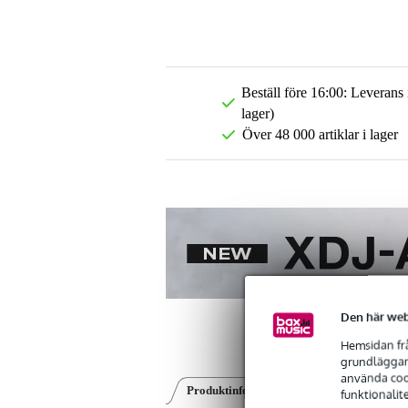
Beställ före 16:00: Leverans
lager)
Över 48 000 artiklar i lager
Den här web
Hemsidan frå
grundläggand
använda cook
Produktinformation
Recensioner
(0)
funktionalit