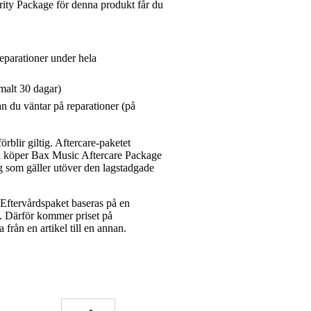
ity Package för denna produkt får du
reparationer under hela
malt 30 dagar)
n du väntar på reparationer (på
rblir giltig. Aftercare-paketet
du köper Bax Music Aftercare Package
g som gäller utöver den lagstadgade
ftervårdspaket baseras på en
et. Därför kommer priset på
a från en artikel till en annan.