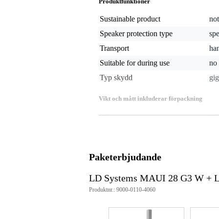
Produktfunktioner
Sustainable product
not
Speaker protection type
sp
Transport
ha
Suitable for during use
no
Typ skydd
gi
Vikt och mått inkluderar förpackning
Vikt
1,2
(inkl. förpackning)
Mått
90,
(inkl. förpackning)
Produktspecifikationer
Paketerbjudande
material: nylon 1680D
fodrets tjocklek: 8 mm
LD Systems MAUI 28 G3 W + 
mått: 77 x 27 x 11 cm
Produktnr.: 9000-0110-4060
vikt: 1,1 kg