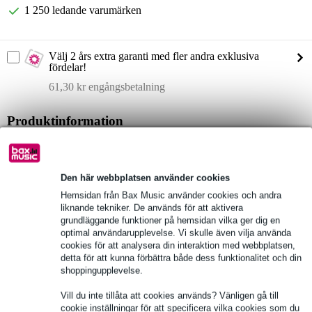
1 250 ledande varumärken
Välj 2 års extra garanti med fler andra exklusiva
fördelar!
61,30 kr engångsbetalning
Produktinformation
tålig, vattenavvisande utsida: polyester, 600D
mjuk insida: polyester, 420D, 10 mm skum
Den här webbplatsen använder cookies
robusta dragkedjor runt hela väskan
Hemsidan från Bax Music använder cookies och andra
Fullständiga specifikationer
liknande tekniker. De används för att aktivera
grundläggande funktioner på hemsidan vilka ger dig en
optimal användarupplevelse. Vi skulle även vilja använda
Se även (2)
cookies för att analysera din interaktion med webbplatsen,
detta för att kunna förbättra både dess funktionalitet och din
shoppingupplevelse.
Vill du inte tillåta att cookies används? Vänligen gå till
cookie inställningar för att specificera vilka cookies som du