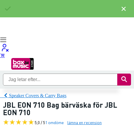
×
Speaker Covers & Carry Bags
JBL EON 710 Bag bärväska för JBL
EON 710
5,0 / 5
1 omdöme
lämna en recension