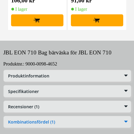
106,00 kr
91,00 kr
2
I lager
I lager
+
+
JBL EON 710 Bag bärväska för JBL EON 710
Produktnr.:
9000-0098-4652
Produktinformation
Specifikationer
Recensioner (1)
Kombinationsfördel (1)