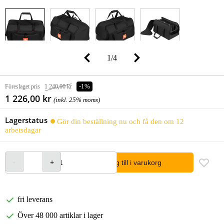
1
/
4
Föreslaget pris
1 240,00 kr
-1%
1 226,00 kr
(inkl. 25% moms)
Lagerstatus
Gör din beställning nu och få den om 12
arbetsdagar
lägg till i varukorg
fri leverans
Över 48 000 artiklar i lager