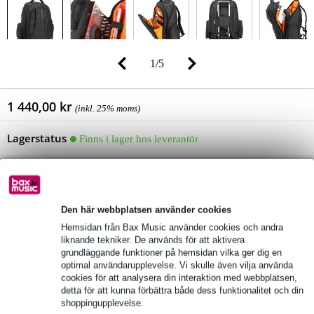
1
/
5
1 440,00 kr
(inkl. 25% moms)
Lagerstatus
Finns i lager hos leverantör
lägg till i varukorg
Den här webbplatsen använder cookies
Hemsidan från Bax Music använder cookies och andra
Beställ före 16:00 = inom ca 6 arbetsdagar hemma
liknande tekniker. De används för att aktivera
grundläggande funktioner på hemsidan vilka ger dig en
Över 48 000 artiklar i lager
optimal användarupplevelse. Vi skulle även vilja använda
cookies för att analysera din interaktion med webbplatsen,
1 250 ledande varumärken
detta för att kunna förbättra både dess funktionalitet och din
shoppingupplevelse.