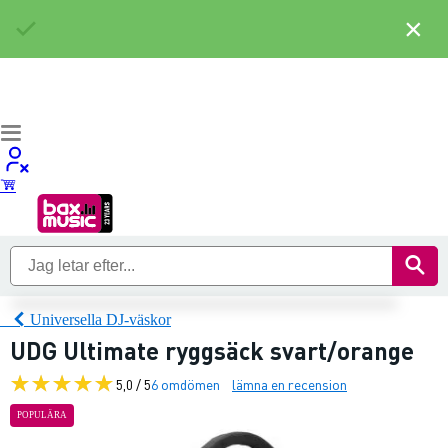
×
Universella DJ-väskor
UDG Ultimate ryggsäck svart/orange
5,0 / 5
6 omdömen
lämna en recension
POPULÄRA