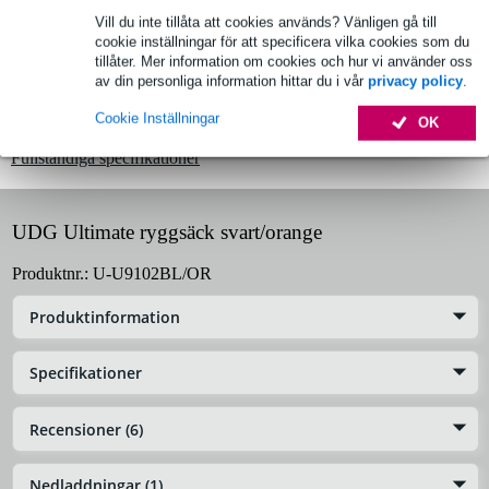
Vill du inte tillåta att cookies används? Vänligen gå till
Produktinformation
cookie inställningar för att specificera vilka cookies som du
tillåter. Mer information om cookies och hur vi använder oss
UDG Ultimate Ryggsäck
av din personliga information hittar du i vår
privacy policy
.
Färg: svart/orange
Cookie Inställningar
material: högkvalitativ vattenavvisande nylon 420D
OK
Fullständiga specifikationer
UDG Ultimate ryggsäck svart/orange
Produktnr.:
U-U9102BL/OR
Produktinformation
Specifikationer
Recensioner (6)
Nedladdningar (1)