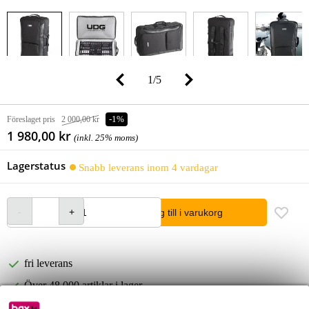
1
/
5
Föreslaget pris
2 000,00 kr
-1%
1 980,00 kr
(inkl. 25% moms)
Lagerstatus
Snabb leverans inom 4 vardagar
lägg till i varukorg
fri leverans
Över 48 000 artiklar i lager
1 250 ledande varumärken