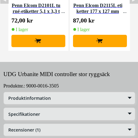
Penn Elcom D2101L tu
Penn Elcom D2115L eti
P
rné-etiketter 5,1 x 3,3 t
ketter 177 x 127 mm
um
72,00 kr
87,00 kr
1
I lager
I lager
+
+
UDG Urbanite MIDI controller stor ryggsäck
Produktnr.:
9000-0016-3505
Produktinformation
Specifikationer
Recensioner (1)