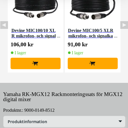
Devine MIC100/10 XL
Devine MIC100/5 XLR
D
R mikrofon- och signal
mikrofon- och signalka
kabel 10 meter
bel 5 meter
106,00 kr
91,00 kr
3
I lager
I lager
+
+
Yamaha RK-MGX12 Rackmonteringssats för MGX12
digital mixer
Produktnr.:
9000-0149-8512
Produktinformation