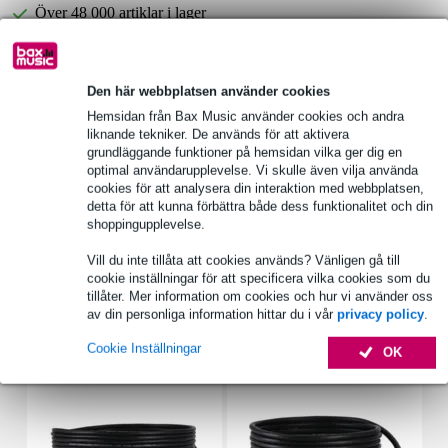
Över 48 000 artiklar i lager
1 250 ledande varumärken
Den här webbplatsen använder cookies
Produktinformation
Hemsidan från Bax Music använder cookies och andra
liknande tekniker. De används för att aktivera
Yamaha rackmonteringssats
grundläggande funktioner på hemsidan vilka ger dig en
optimal användarupplevelse. Vi skulle även vilja använda
färg: svart
cookies för att analysera din interaktion med webbplatsen,
passar till:
detta för att kunna förbättra både dess funktionalitet och din
MGX12
shoppingupplevelse.
MGX12V
Vill du inte tillåta att cookies används? Vänligen gå till
Fullständiga specifikationer
cookie inställningar för att specificera vilka cookies som du
tillåter. Mer information om cookies och hur vi använder oss
av din personliga information hittar du i vår
privacy policy
.
Tillbehör (14)
Cookie Inställningar
OK