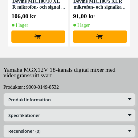
Devine MIC100/10 XL
Devine MIC100/5 XLR
D
R mikrofon- och signal
mikrofon- och signalka
kabel 10 meter
bel 5 meter
106,00 kr
91,00 kr
3
I lager
I lager
+
+
Yamaha MGX12V 18-kanals digital mixer med
videogränssnitt svart
Produktnr.:
9000-0149-8532
Produktinformation
Specifikationer
Recensioner (0)