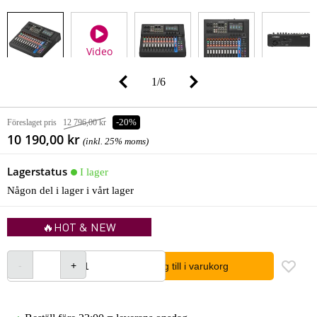
Video
1
/
6
Föreslaget pris
12 796,00 kr
-20%
10 190,00 kr
(inkl. 25% moms)
Lagerstatus
I lager
Någon del i lager i vårt lager
🔥HOT & NEW
lägg till i varukorg