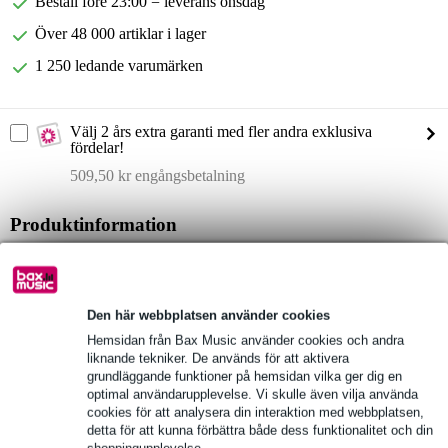
Beställ före 23:00 = leverans onsdag
Över 48 000 artiklar i lager
1 250 ledande varumärken
Välj 2 års extra garanti med fler andra exklusiva
fördelar!
509,50 kr engångsbetalning
Produktinformation
Yamaha MGX12V
digital mixer med videogränssnitt
12 faders
Den här webbplatsen använder cookies
Hemsidan från Bax Music använder cookies och andra
Fullständiga specifikationer
liknande tekniker. De används för att aktivera
grundläggande funktioner på hemsidan vilka ger dig en
optimal användarupplevelse. Vi skulle även vilja använda
Se även (1)
cookies för att analysera din interaktion med webbplatsen,
detta för att kunna förbättra både dess funktionalitet och din
shoppingupplevelse.