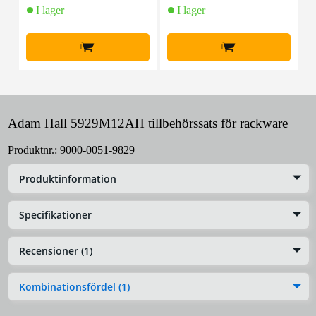
I lager
I lager
F
+
+
Adam Hall 5929M12AH tillbehörssats för rackware
Produktnr.:
9000-0051-9829
Produktinformation
Specifikationer
Recensioner (1)
Kombinationsfördel (1)