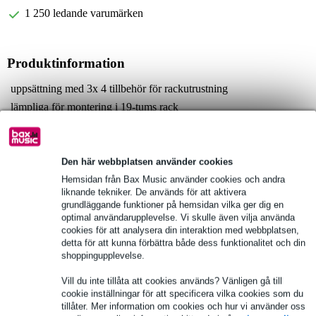
1 250 ledande varumärken
Produktinformation
uppsättning med 3x 4 tillbehör för rackutrustning
lämpliga för montering i 19-tums rack
4 x Adam Hall 19-tums 5410 BLK:
M6 skruvar med korshuvud
längd: 16 mm
Den här webbplatsen använder cookies
färg: svart
Hemsidan från Bax Music använder cookies och andra
liknande tekniker. De används för att aktivera
Fullständiga specifikationer
grundläggande funktioner på hemsidan vilka ger dig en
optimal användarupplevelse. Vi skulle även vilja använda
cookies för att analysera din interaktion med webbplatsen,
Se även (1)
detta för att kunna förbättra både dess funktionalitet och din
shoppingupplevelse.
Vill du inte tillåta att cookies används? Vänligen gå till
cookie inställningar för att specificera vilka cookies som du
tillåter. Mer information om cookies och hur vi använder oss