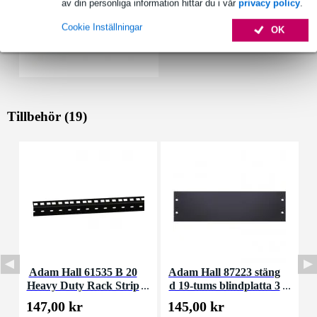
av din personliga information hittar du i vår
privacy policy
.
Cookie Inställningar
OK
Tillbehör (19)
Adam Hall 61535 B 20
Adam Hall 87223 stäng
A
Heavy Duty Rack Strip
d 19-tums blindplatta 3
t
svart 20U
U aluminium
147,00 kr
145,00 kr
4