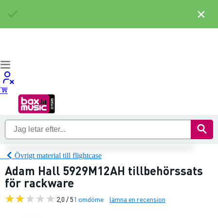
×
Övrigt material till flightcase
Adam Hall 5929M12AH tillbehörssats
för rackware
2,0 / 5
1 omdöme
lämna en recension