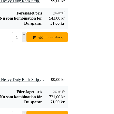
6 x Adam Hall 61535 B 18 Heavy Duty Rack Strip svart 18U
99,00 kr
Föreslaget pris
594,00 kr
Nu som kombination för
543,00 kr
Du sparar
51,00 kr
+
lägg till i varukorg
-
8 x Adam Hall 61535 B 18 Heavy Duty Rack Strip svart 18U
99,00 kr
Föreslaget pris
792,00 kr
Nu som kombination för
721,00 kr
Du sparar
71,00 kr
+