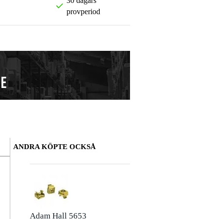
30 dagars
provperiod
ANDRA KÖPTE OCKSÅ
Lämna en recension
Smeknamn
Det finns ännu inga recensioner för denna produkt.
Adam Hall 5653