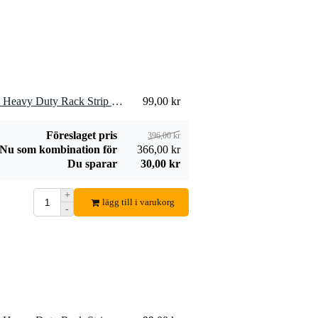
4 x Adam Hall 61535 B 18 Heavy Duty Rack Strip svart 18U
99,00 kr
Föreslaget pris
396,00 kr
Nu som kombination för
366,00 kr
Du sparar
30,00 kr
+
lägg till i varukorg
-