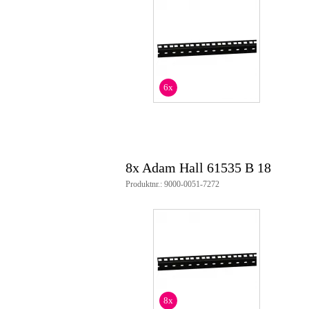
6x
8x Adam Hall 61535 B 18
Produktnr.: 9000-0051-7272
8x