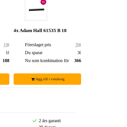
4x
4x Adam Hall 61535 B 18
198,00 kr
Föreslaget pris
396,00 kr
10,00 kr
Du sparar
30,00 kr
188,00 kr
Nu som kombination för
366,00 kr
lägg till i varukorg
2 års garanti