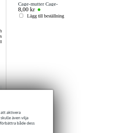
Cage-mutter Cage-
8,00 kr
mutter för 2mm
Betyg
Lägg till beställning
Kommentar
h
s
t
Skicka
att aktivera
kulle även vilja
 förbättra både dess