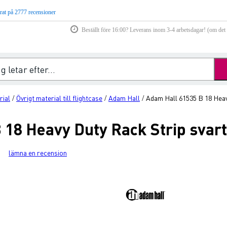
rat på 2777 recensioner
Beställt före 16:00? Leverans inom 3-4 arbetsdagar! (om det f
rial
Övrigt material till flightcase
Adam Hall
Adam Hall 61535 B 18 Heav
/
/
/
 18 Heavy Duty Rack Strip svar
lämna en recension