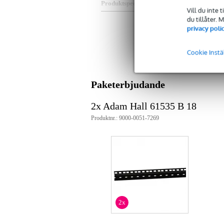
Produktspecifikationer
Vill du inte 
du tillåter.
19-tums racklist
privacy poli
material: stål
tjocklek: 2 mm
3 hål per enhet
Cookie Instä
hålstorlek: 9,5 mm (enligt IEC 
pulverlackerad
färg: svart
längd: 18U
Paketerbjudande
vikt: 0,50 kg
2x Adam Hall 61535 B 18
Produktnr.: 9000-0051-7269
2x