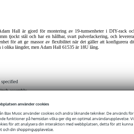
am Hall är gjord för montering av 19-tumsenheter i DIY-rack oc
 mm tjockt stål och har en hållbar, svart pulverlackering, och leverera
et för att ge massor av flexibilitet när det gäller att konfigurera dit
s i olika längder, men Adam Hall 61535 är 18U lång.
 specified
-inch assembly
bplatsen använder cookies
n Bax Music använder cookies och andra liknande tekniker. De används för 
 kg
e funktioner på hemsidan vilka ger dig en optimal användarupplevelse. Vi s
0 x 3,0 x 2,0 cm
ies för att analysera din interaktion med webbplatsen, detta för att kunna
et och din shoppingupplevelse.