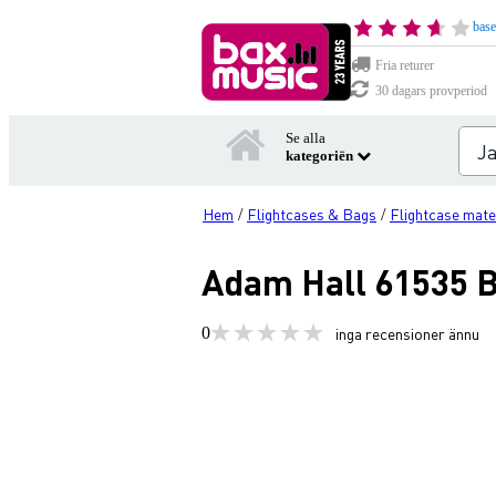
base
Fria returer
30 dagars provperiod
Se alla
kategoriën
Hem
Flightcases & Bags
Flightcase mate
/
/
Adam Hall 61535 B
0
inga recensioner ännu