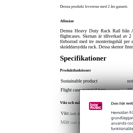
Denna produkt levereras med 2 års garanti.
Allmänt
Denna Heavy Duty Rack Rail från Ad
flightcases. Skenan är tillverkad av 2
förborrad med tre monteringshål per enh
skräddarsydda rack. Dessa skenor finn
Specifikationer
Produktfunktioner
Sustainable product
not
Flight case material type
19
Vikt och mått inkluderar förpackning
Den här web
Hemsidan frå
Vikt
2,0
(inkl. förpackning)
grundläggand
Mått
80,
använda cook
(inkl. förpackning)
funktionalit