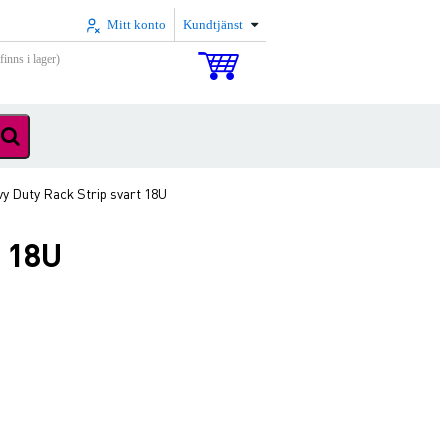
Mitt konto
Kundtjänst
inns i lager)
y Duty Rack Strip svart 18U
t 18U