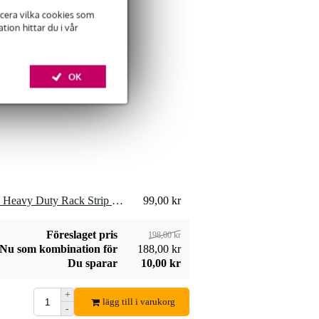
ficera vilka cookies som
ion hittar du i vår
OK
2 x Adam Hall 61535 B 18 Heavy Duty Rack Strip svart 18U
99,00 kr
Föreslaget pris
198,00 kr
Nu som kombination för
188,00 kr
Du sparar
10,00 kr
+
lägg till i varukorg
-