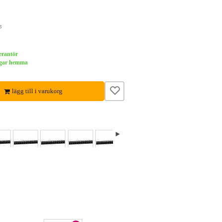
s
verantör
dagar hemma
lägg till i varukorg