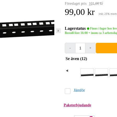
Föreslaget pris
101,00 kr
99,00 kr
inkl. 25% mom
Lagerstatus
Finns i lager hos le
Beställ före 16:00 = inom ca 3 arbets
-
+
Se även (12)
Jämför
Paketerbjudande