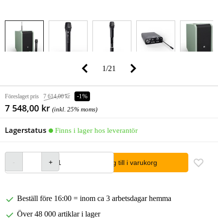
1
/
21
Föreslaget pris
7 614,00 kr
-1%
7 548,00 kr
(inkl. 25% moms)
Lagerstatus
Finns i lager hos leverantör
lägg till i varukorg
Beställ före 16:00 = inom ca 3 arbetsdagar hemma
Över 48 000 artiklar i lager