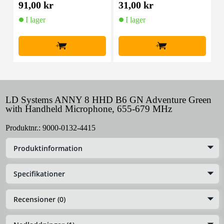
91,00 kr
31,00 kr
2
I lager
I lager
+
+
LD Systems ANNY 8 HHD B6 GN Adventure Green
with Handheld Microphone, 655-679 MHz
Produktnr.:
9000-0132-4415
Produktinformation
Specifikationer
Recensioner (0)