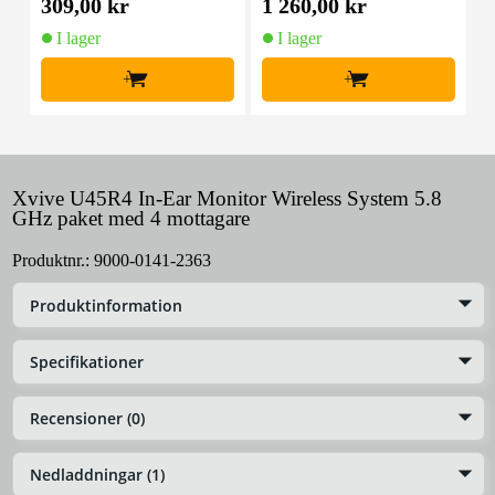
309,00 kr
1 260,00 kr
5
I lager
I lager
+
+
Xvive U45R4 In-Ear Monitor Wireless System 5.8
GHz paket med 4 mottagare
Produktnr.:
9000-0141-2363
Produktinformation
Specifikationer
Recensioner (0)
Nedladdningar (1)