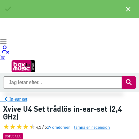
×
In-ear set
Xvive U4 Set trådlös in-ear-set (2,4
GHz)
4,5 / 5
29 omdömen
lämna en recension
POPULÄRA