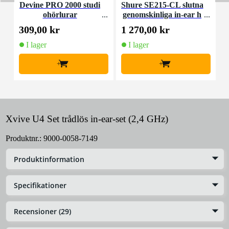
Devine PRO 2000 studi
Shure SE215-CL slutna
ohörlurar
genomskinliga in-ear h
h
örlurar
309,00 kr
1 270,00 kr
5
I lager
I lager
+
+
Xvive U4 Set trådlös in-ear-set (2,4 GHz)
Produktnr.:
9000-0058-7149
Produktinformation
Specifikationer
Recensioner (29)