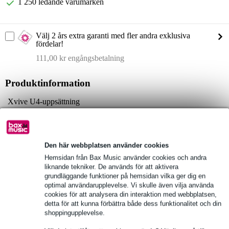
1 250 ledande varumärken
Välj 2 års extra garanti med fler andra exklusiva
fördelar!
111,00 kr engångsbetalning
Produktinformation
Xvive U4-uppsättning
trådlöst in-ear set
innehåll:
1 x U4T sändare
Den här webbplatsen använder cookies
1 x U4R-mottagare
Hemsidan från Bax Music använder cookies och andra
usb-kabel för laddning
liknande tekniker. De används för att aktivera
grundläggande funktioner på hemsidan vilka ger dig en
Fullständiga specifikationer
optimal användarupplevelse. Vi skulle även vilja använda
cookies för att analysera din interaktion med webbplatsen,
detta för att kunna förbättra både dess funktionalitet och din
Se även (4)
shoppingupplevelse.