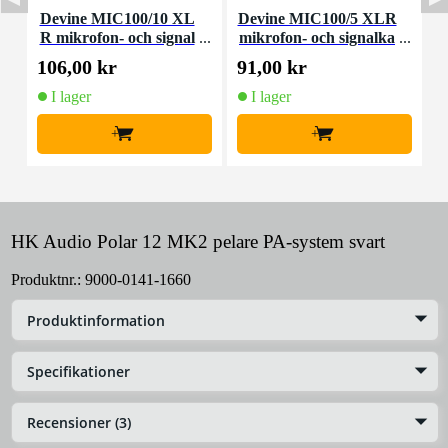
Devine MIC100/10 XL
Devine MIC100/5 XLR
D
R mikrofon- och signal
mikrofon- och signalka
R
kabel 10 meter
bel 5 meter
106,00 kr
91,00 kr
2
I lager
I lager
+
+
HK Audio Polar 12 MK2 pelare PA-system svart
Produktnr.:
9000-0141-1660
Produktinformation
Specifikationer
Recensioner (3)