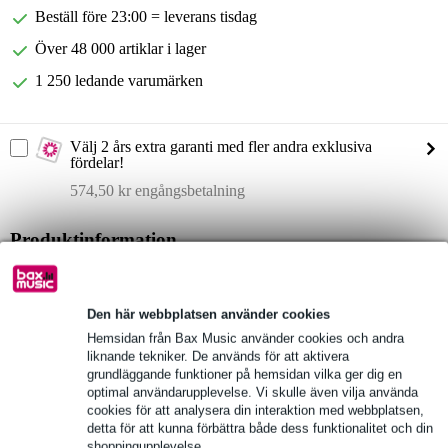
Beställ före 23:00 = leverans tisdag
Över 48 000 artiklar i lager
1 250 ledande varumärken
Välj 2 års extra garanti med fler andra exklusiva
fördelar!
574,50 kr engångsbetalning
Produktinformation
HK Audio Polar 12 MK2
PA-system med pelare
Den här webbplatsen använder cookies
konfiguration: 12 tum + 6x 3 tum + 1 tum
Hemsidan från Bax Music använder cookies och andra
liknande tekniker. De används för att aktivera
Fullständiga specifikationer
grundläggande funktioner på hemsidan vilka ger dig en
optimal användarupplevelse. Vi skulle även vilja använda
cookies för att analysera din interaktion med webbplatsen,
Se även (1)
detta för att kunna förbättra både dess funktionalitet och din
shoppingupplevelse.