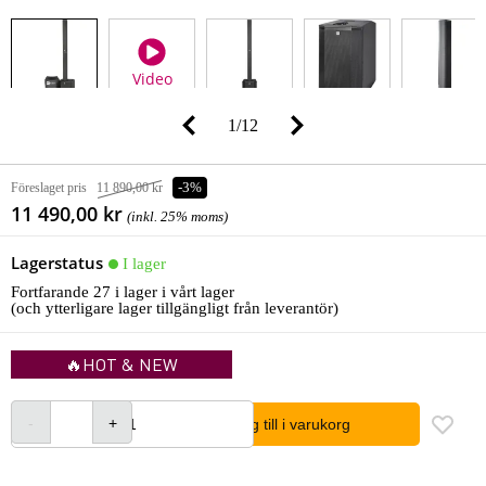
Video
1
/
12
Föreslaget pris
11 890,00 kr
-3%
11 490,00 kr
(inkl. 25% moms)
Lagerstatus
I lager
Fortfarande 27 i lager i vårt lager
(och ytterligare lager tillgängligt från leverantör)
🔥HOT & NEW
lägg till i varukorg