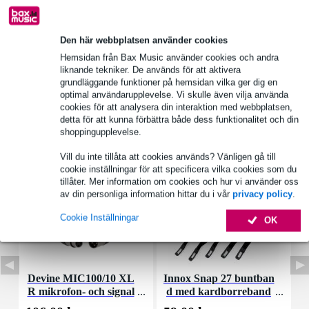
Produktinformation
Den här webbplatsen använder cookies
material: metall, plast
Hemsidan från Bax Music använder cookies och andra
färg: svart
liknande tekniker. De används för att aktivera
grundläggande funktioner på hemsidan vilka ger dig en
Fullständiga specifikationer
optimal användarupplevelse. Vi skulle även vilja använda
cookies för att analysera din interaktion med webbplatsen,
detta för att kunna förbättra både dess funktionalitet och din
Tillbehör (7)
shoppingupplevelse.
Vill du inte tillåta att cookies används? Vänligen gå till
cookie inställningar för att specificera vilka cookies som du
tillåter. Mer information om cookies och hur vi använder oss
av din personliga information hittar du i vår
privacy policy
.
Cookie Inställningar
OK
Devine MIC100/10 XL
Innox Snap 27 buntban
R mikrofon- och signal
d med kardborreband
K
kabel 10 meter
(10st)