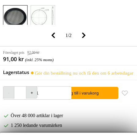
1
/
2
Föreslaget pris
92,00 kr
91,00 kr
(inkl. 25% moms)
Lagerstatus
Gör din beställning nu och få den om 6 arbetsdagar
lägg till i varukorg
Över 48 000 artiklar i lager
1 250 ledande varumärken