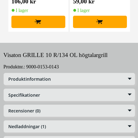
106,00 kr
59,00 kr
1
I lager
I lager
+
+
Visaton GRILLE 10 R/134 OL högtalargrill
Produktnr.:
9000-0153-0143
Produktinformation
Specifikationer
Recensioner (0)
Nedladdningar (1)