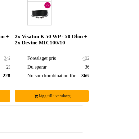
2x
hm +
2x Visaton K 50 WP - 50 Ohm +
2x Devine MIC100/10
249,00 kr
Föreslaget pris
402,00 kr
21,00 kr
Du sparar
36,00 kr
228,00 kr
Nu som kombination för
366,00 kr
lägg till i varukorg