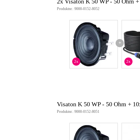
2x Visaton K 50 WP - 50 Ohm +
Produktnr.: 9000-0152-8052
+
2x
2x
Visaton K 50 WP - 50 Ohm + 1
Produktnr.: 9000-0152-8051