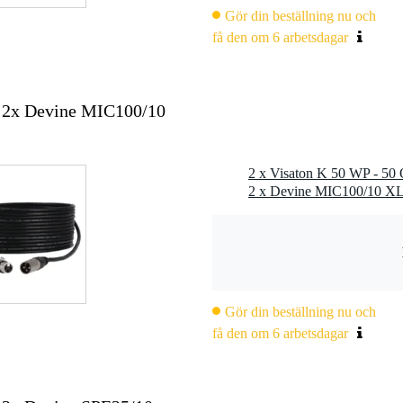
4000 Hz
Gör din beställning nu och
m
få den om 6 arbetsdagar
+ 2x Devine MIC100/10
 2,8 x 0,5 mm (-)
den är installerad i ett slutet skåp)
-beständig
aturer: EN 60068-2-1 / EN 50155
Gör din beställning nu och
få den om 6 arbetsdagar