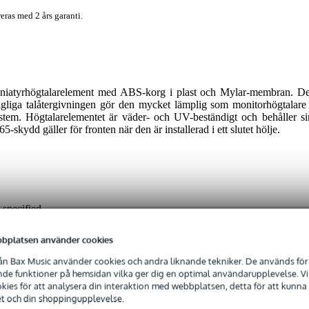
eras med 2 års garanti.
niatyrhögtalarelement med ABS-korg i plast och Mylar-membran. De
liga talåtergivningen gör den mycket lämplig som monitorhögtalare 
stem. Högtalarelementet är väder- och UV-beständigt och behåller si
-skydd gäller för fronten när den är installerad i ett slutet hölje.
 specified
bplatsen använder cookies
0 - 249 Hz
n Bax Music använder cookies och andra liknande tekniker. De används för 
 - 17,9 kHz
e funktioner på hemsidan vilka ger dig en optimal användarupplevelse. Vi s
ies för att analysera din interaktion med webbplatsen, detta för att kunna
 49 Watt
et och din shoppingupplevelse.