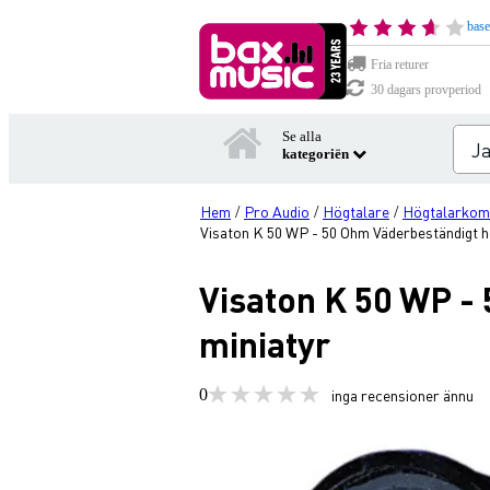
base
Fria returer
30 dagars provperiod
Se alla
kategoriën
Hem
Pro Audio
Högtalare
Högtalarkom
/
/
/
Visaton K 50 WP - 50 Ohm Väderbeständigt h
Visaton K 50 WP -
miniatyr
0
inga recensioner ännu