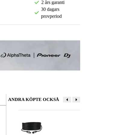
2 års garanti
30 dagars
provperiod
ANDRA KÖPTE OCKSÅ
Lämna en recension
Smeknamn