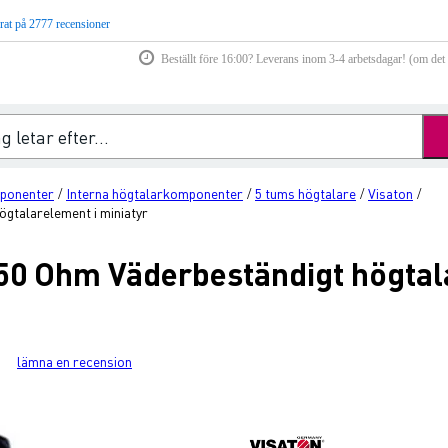
rat på 2777 recensioner
Beställt före 16:00? Leverans inom 3-4 arbetsdagar! (om det f
ponenter
Interna högtalarkomponenter
5 tums högtalare
Visaton
/
/
/
/
ögtalarelement i miniatyr
 50 Ohm Väderbeständigt högtal
lämna en recension