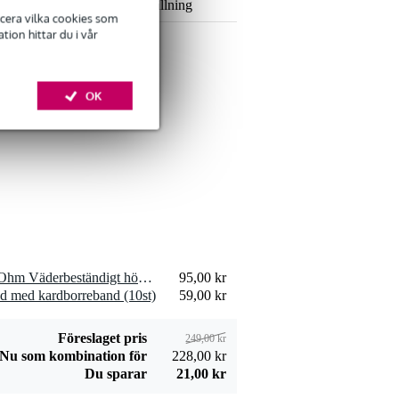
Lägg till beställning
ficera vilka cookies som
ion hittar du i vår
OK
Devine SPE25/10
högtalarkabel
309,00 kr
2x2,5 mm2 10
meter
Lägg till beställning
2 x Visaton K 50 WP - 50 Ohm Väderbeständigt högtalarelement i miniatyr
95,00 kr
Devine JACS/10
d med kardborreband (10st)
59,00 kr
signalkabel stereo
106,00 kr
jack-jack 10 meter
Lägg till beställning
Föreslaget pris
249,00 kr
Nu som kombination för
228,00 kr
Du sparar
21,00 kr