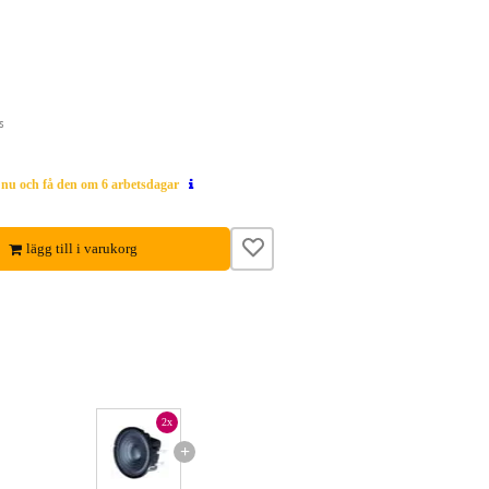
s
g nu och få den om 6 arbetsdagar
lägg till i varukorg
2x
+