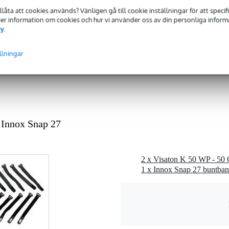
 dB
tillåta att cookies används? Vänligen gå till cookie inställningar för att speci
 ohms
 Mer information om cookies och hur vi använder oss av din personliga informat
cy
.
1 kg
 - 19 mm
llningar
ecificerat
gr
 x 8,0 x 6,0 cm
 Innox Snap 27
talare
 WP
1 x Innox Snap 27 buntban
z
4 dB (1 W/1 m)