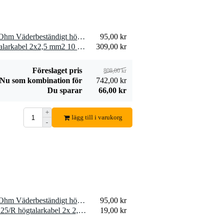
2 x Visaton K 50 WP - 50 Ohm Väderbeständigt högtalarelement i miniatyr
95,00 kr
2 x Devine SPE25/10 högtalarkabel 2x2,5 mm2 10 meter
309,00 kr
Föreslaget pris
808,00 kr
Nu som kombination för
742,00 kr
Du sparar
66,00 kr
+
lägg till i varukorg
-
1 x Visaton K 50 WP - 50 Ohm Väderbeständigt högtalarelement i miniatyr
95,00 kr
10 x Devine SPE25/R SPE25/R högtalarkabel 2x 2,5 mm2 per meter
19,00 kr