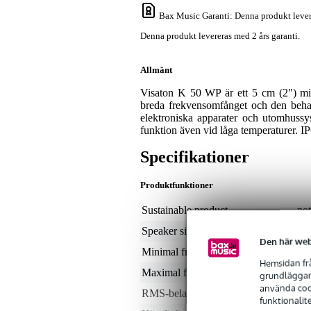
Bax Music Garanti
: Denna produkt lever
Denna produkt levereras med 2 års garanti.
Allmänt
Visaton K 50 WP är ett 5 cm (2") mi
breda frekvensomfånget och den behag
elektroniska apparater och utomhussy
funktion även vid låga temperaturer. IP65
Specifikationer
Produktfunktioner
Sustainable product
not
Speaker size (inches)
2
Den här web
Minimal frekvens
15
Hemsidan frå
Maximal frekvens
17
grundläggand
använda cook
RMS-belastning i Watt
0 -
funktionalit