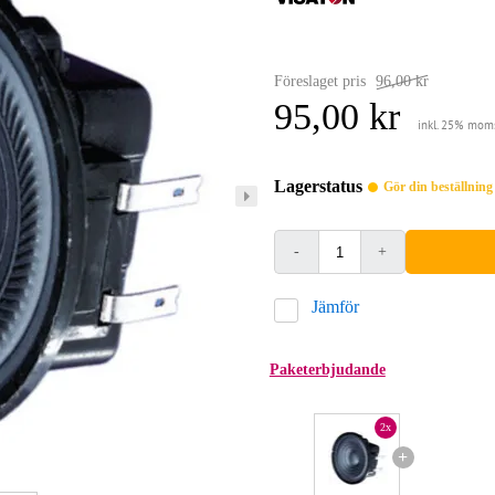
Föreslaget pris
96,00 kr
95,00 kr
inkl. 25% mom
Lagerstatus
Gör din beställnin
-
+
Jämför
Paketerbjudande
2x
+