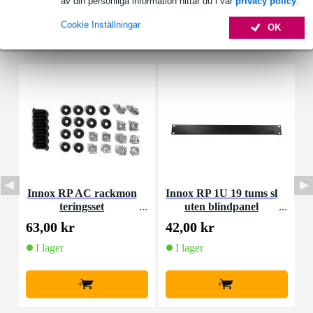
av din personliga information hittar du i vår
privacy policy
.
Cookie Inställningar
OK
Tillbehör (7)
Innox RP AC rackmon
Innox RP 1U 19 tums sl
teringsset
uten blindpanel
M
63,00 kr
42,00 kr
4
I lager
I lager
+
+