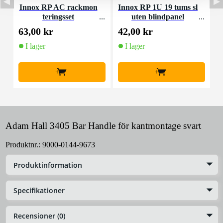
Innox RP AC rackmon
Innox RP 1U 19 tums sl
teringsset
uten blindpanel
M
63,00 kr
42,00 kr
4
I lager
I lager
+
+
Adam Hall 3405 Bar Handle för kantmontage svart
Produktnr.:
9000-0144-9673
Produktinformation
Specifikationer
Recensioner (0)